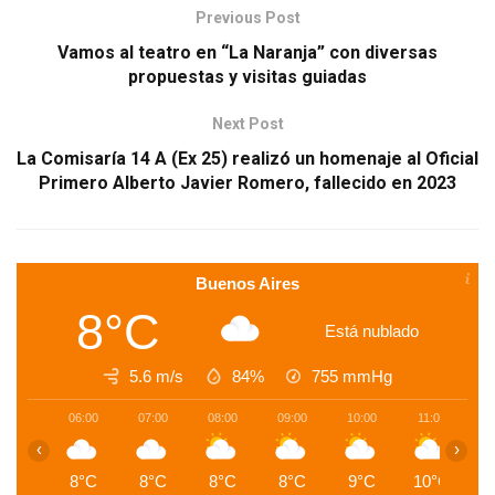
Previous Post
Vamos al teatro en “La Naranja” con diversas
propuestas y visitas guiadas
Next Post
La Comisaría 14 A (Ex 25) realizó un homenaje al Oficial
Primero Alberto Javier Romero, fallecido en 2023
Buenos Aires
8°C
Está nublado
5.6 m/s
84%
755
mmHg
06:00
07:00
08:00
09:00
10:00
11:00
1
‹
›
8°C
8°C
8°C
8°C
9°C
10°C
1