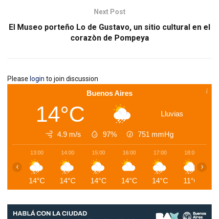
Next Post
El Museo porteño Lo de Gustavo, un sitio cultural en el
corazòn de Pompeya
Please
login
to join discussion
Buenos Aires
14°C
Lluvias
4.9 m/s
97%
751
mmHg
13:00
14:00
15:00
16:00
17:00
18:00
1
‹
›
14°C
14°C
14°C
14°C
14°C
11°C
1