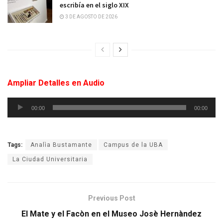
escribía en el siglo XIX
3 DE AGOSTO DE 2026
Ampliar Detalles en Audio
Reproductor
00:00
00:00
de
audio
Tags:
Analìa Bustamante
Campus de la UBA
La Ciudad Universitaria
Previous Post
El Mate y el Facòn en el Museo Josè Hernàndez