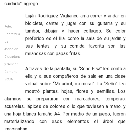
cuidarlo”, agregó.
Luján Rodríguez Viglianco ama correr y andar en
bicicleta, cantar y jugar con su guitarra y su
Foto:
tambor, dibujar y hacer collages. Su color
Secretaría
preferido es el lila, como la sala de su jardín y
de
sus lentes; y su comida favorita son las
Atención
milanesas con papas fritas.
Ciudadana
y Gestión
A través de la pantalla, su “Seño Elsa” les contó a
Comunal
ella y a sus compañeros de sala en una clase
GCBA
virtual sobre “Mi árbol, mi mural”. La “Seño” les
mostró plantas, hojas, flores y semillas. Los
alumnos se prepararon con marcadores, temperas,
acuarelas, lápices de colores o lo que tuviesen a mano, y
una hoja blanca tamaño A4. Por medio de un juego, fueron
materializando con esos elementos el árbol que
imaginaban.