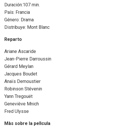
Duración:107 min.
País: Francia
Género: Drama
Distribuye: Mont Blanc
Reparto
Ariane Ascaride
Jean-Pierre Darroussin
Gérard Meylan
Jacques Boudet
Anaïs Demoustier
Robinson Stévenin
Yann Tregouët
Geneviève Mnich
Fred Ulysse
Màs sobre la pelìcula