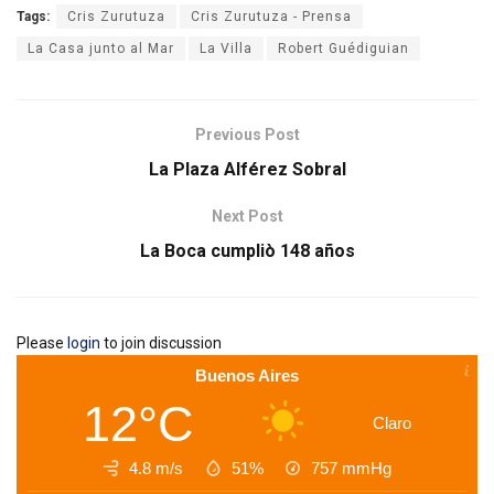
Tags:
Cris Zurutuza
Cris Zurutuza - Prensa
La Casa junto al Mar
La Villa
Robert Guédiguian
Previous Post
La Plaza Alférez Sobral
Next Post
La Boca cumpliò 148 años
Please
login
to join discussion
Buenos Aires
12°C
Claro
4.8 m/s
51%
757
mmHg