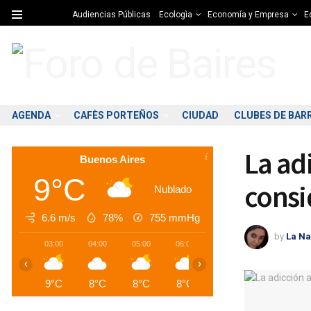
Audiencias Públicas
Ecologìa
Economía y Empresa
Ed
AGENDA
CAFÈS PORTEÑOS
CIUDAD
CLUBES DE BAR
La adi
Buenos Aires
9°C
consi
Nublado
6.6 m/s
78%
755
mmHg
by
La Na
03:00
04:00
05:00
06:00
07:00
08:00
0
‹
›
9°C
8°C
8°C
8°C
8°C
8°C