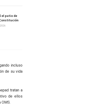
 el patio de
 Constitución
2026
gando incluso
ión de su vida
mepad tratan a
tivo de ellos
la OMS.