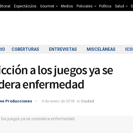
itorial
Espectàculos
Gourmet
Medios
Policiales
Polìtica
Salud
S
RIO
COBERTURAS
ENTREVISTAS
MISCELÁNEAS
IC
cción a los juegos ya se
dera enfermedad
ve Producciones
4 de enero de 2018
in
Ciudad
9:00
10:00
11:00
12:00
13:00
14:00
15:00
16
8°C
10°C
11°C
11°C
12°C
12°C
12°C
1