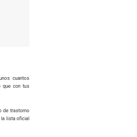
 unos cuantos
 que con tus
o de trastorno
a lista oficial