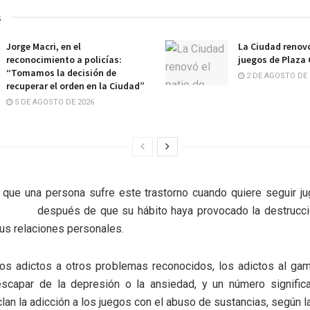
s
Jorge Macri, en el
La Ciudad renovó
reconocimiento a policías:
juegos de Plaza
“Tomamos la decisión de
2 DE AGOSTO DE 
recuperar el orden en la Ciudad”
5 DE AGOSTO DE 2026
 que una persona sufre este trastorno cuando quiere seguir ju
después de que su hábito haya provocado la
destrucc
sus relaciones personales.
los adictos a otros problemas reconocidos, los adictos al ga
capar de la depresión o la ansiedad, y un número significa
an la adicción a los juegos con el abuso de sustancias, según 