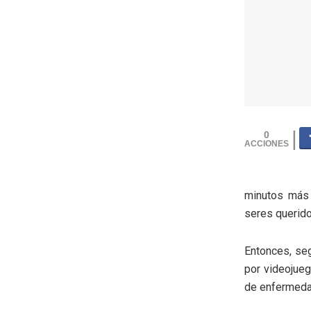
0
minutos más
seres querid
Entonces, seg
por videojuego
de enfermeda