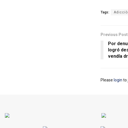
Tags:
Adicciò
Previous Post
Por denu
logró de
vendía d
Please
login
to 