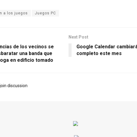
n a los juegos
Juegos PC
Next Post
ncias de los vecinos se
Google Calendar cambiará
sbaratar una banda que
completo este mes
roga en edificio tomado
join discussion