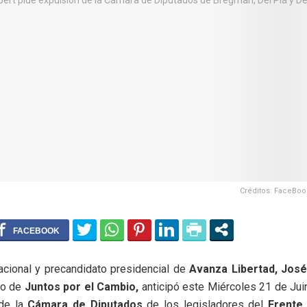
Créditos: FaceBoo
acional y precandidato presidencial de
Avanza Libertad, José
ro de
Juntos por el Cambio,
anticipó este Miércoles 21 de Jui
 de la
Cámara de Diputados
de los legisladores del
Frente 