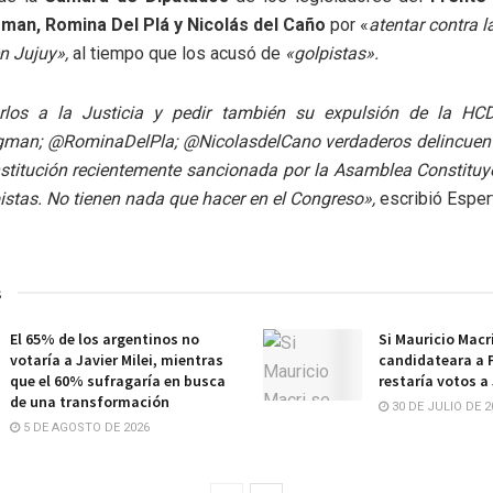
an, Romina Del Plá y Nicolás del Caño
por «
atentar contra l
n Jujuy»,
al tiempo que los acusó de
«golpistas».
rlos a la Justicia y pedir también su expulsión de la HC
an; @RominaDelPla; @NicolasdelCano verdaderos delincuent
stitución recientemente sancionada por la Asamblea Constituy
istas. No tienen nada que hacer en el Congreso»,
escribió Esper
s
El 65% de los argentinos no
Si Mauricio Macr
votaría a Javier Milei, mientras
candidateara a P
que el 60% sufragaría en busca
restaría votos a 
de una transformación
30 DE JULIO DE 2
5 DE AGOSTO DE 2026