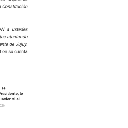
a Constitución
DN a ustedes
es atentando
ente de Jujuy.
t en su cuenta
i se
residente, le
Javier Milei
026