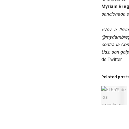
Myriam Bregm
sancionada e
«Voy a lleva
@myriambregm
contra la Con
Uds. son golp
de Twitter.
Related post