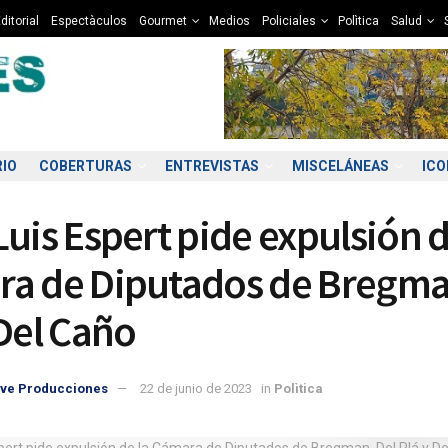
ditorial
Espectàculos
Gourmet
Medios
Policiales
Polìtica
Salud
RIO
COBERTURAS
ENTREVISTAS
MISCELÁNEAS
IC
Luis Espert pide expulsión d
a de Diputados de Bregma
 Del Caño
2:00
23:00
00:00
01:00
02:00
03:00
04:00
05
ve Producciones
22 de junio de 2023
in
Polìtica
9°C
8°C
8°C
8°C
7°C
7°C
7°C
6