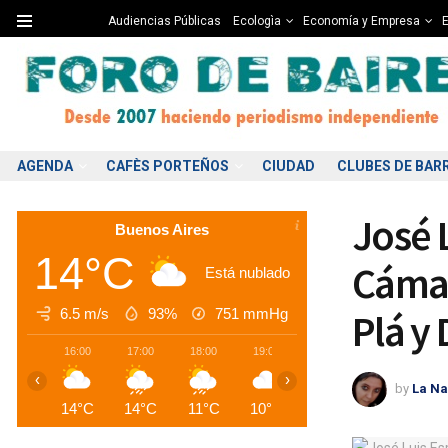
Audiencias Públicas
Ecologìa
Economía y Empresa
E
AGENDA
CAFÈS PORTEÑOS
CIUDAD
CLUBES DE BAR
José 
Buenos Aires
14°C
Cámar
Está nublado
6.5 m/s
93%
751
mmHg
Plá y
16:00
17:00
18:00
19:00
20:00
21:00
2
‹
›
by
La Na
14°C
14°C
11°C
10°C
10°C
9°C