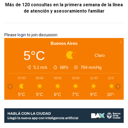
Más de 120 consultas en la primera semana de la línea
de atención y asesoramiento familiar
Please
login
to join discussion
Buenos Aires
5°C
Claro
5.1 m/s
68%
764
mmHg
07:00
08:00
09:00
10:00
11:00
12:00
1
‹
›
5°C
5°C
6°C
7°C
9°C
10°C
1