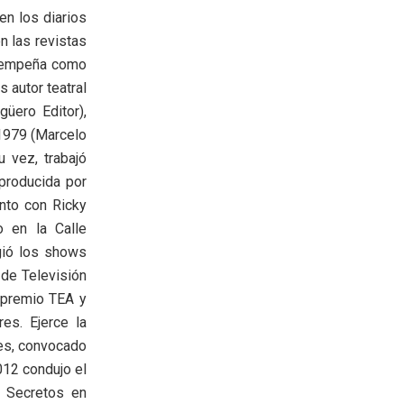
n los diarios
en las revistas
esempeña como
s autor teatral
güero Editor),
 1979 (Marcelo
u vez, trabajó
 producida por
unto con Ricky
 en la Calle
igió los shows
de Televisión
 premio TEA y
es. Ejerce la
res, convocado
012 condujo el
 Secretos en