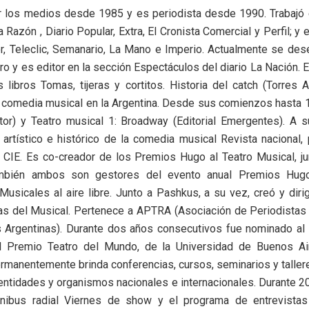
 los medios desde 1985 y es periodista desde 1990. Trabajó e
 Razón , Diario Popular, Extra, El Cronista Comercial y Perfil; y 
r, Teleclic, Semanario, La Mano e Imperio. Actualmente se d
tro y es editor en la sección Espectáculos del diario La Nación. E
s libros Tomas, tijeras y cortitos. Historia del catch (Torres A
a comedia musical en la Argentina. Desde sus comienzos hasta
itor) y Teatro musical 1: Broadway (Editorial Emergentes). A s
rtístico e histórico de la comedia musical Revista nacional,
 CIE. Es co-creador de los Premios Hugo al Teatro Musical, j
mbién ambos son gestores del evento anual Premios Hugo
Musicales al aire libre. Junto a Pashkus, a su vez, creó y dir
s del Musical. Pertenece a APTRA (Asociación de Periodistas 
s Argentinas). Durante dos años consecutivos fue nominado al
 Premio Teatro del Mundo, de la Universidad de Buenos Air
rmanentemente brinda conferencias, cursos, seminarios y talle
 entidades y organismos nacionales e internacionales. Durante 2
ibus radial Viernes de show y el programa de entrevistas