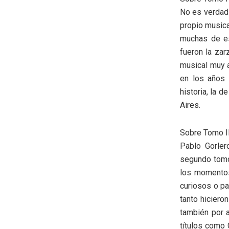
No es verdad 
propio musica
muchas de es
fueron la zar
musical muy a
en los años 
historia, la 
Aires.
Sobre Tomo I
Pablo Gorler
segundo tomo
los momentos
curiosos o pa
tanto hiciero
también por 
títulos como 