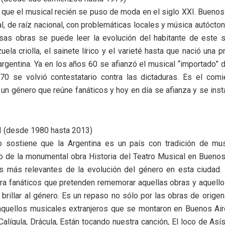
que el musical recién se puso de moda en el siglo XXI. Buenos
l, de raíz nacional, con problemáticas locales y música autócton
as obras se puede leer la evolución del habitante de este s
zuela criolla, el sainete lírico y el varieté hasta que nació una 
rgentina. Ya en los años 60 se afianzó el musical “importado”
70 se volvió contestatario contra las dictaduras. Es el com
de un género que reúne fanáticos y hoy en día se afianza y se ins
I (desde 1980 hasta 2013)
o sostiene que la Argentina es un país con tradición de mus
 de la monumental obra Historia del Teatro Musical en Buenos
 más relevantes de la evolución del género en esta ciudad. 
ra fanáticos que pretenden rememorar aquellas obras y aquello
n brillar al género. Es un repaso no sólo por las obras de origen
aquellos musicales extranjeros que se montaron en Buenos Aire
Calígula, Drácula, Están tocando nuestra canción, El loco de Asís