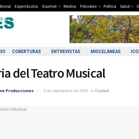
itorial
Espectàculos
Gourmet
Medios
Policiales
Polìtica
Salud
S
RIO
COBERTURAS
ENTREVISTAS
MISCELÁNEAS
IC
ria del Teatro Musical
ve Producciones
9 de septiembre de 2020
in
Ciudad
5:00
06:00
07:00
08:00
09:00
10:00
11:00
12
8°C
8°C
8°C
8°C
8°C
10°C
11°C
1