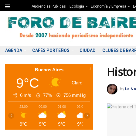
Audiencias Públicas
Ecologìa
Economía y Empresa
Ed
AGENDA
CAFÈS PORTEÑOS
CIUDAD
CLUBES DE BAR
Histo
Buenos Aires
9°C
Claro
by
La Na
6 m/s
77%
756
mmHg
23:00
00:00
01:00
02:00
03:00
04:00
0
‹
›
9°C
9°C
9°C
9°C
9°C
8°C