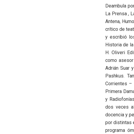
Deambula por
La Prensa , La
Antena, Humo
crítico de tea
y escribió lo
Historia de l
H. Oliveri Ed
como asesor a
Adrián Suar y
Pashkus. Ta
Corrientes – 
Primera Dama
y Radiofonía
dos veces al
docencia y pe
por distintas
programa ómn