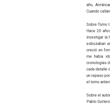
año, Arrránc
Cuando callan
Sobre Tomo II
Hace 20 años
investigar la
esbozaban un
creció en for
me había id
cronologías d
cada detalle 
un repaso por
el tomo anter
Sobre el auto
Pablo Gorlero