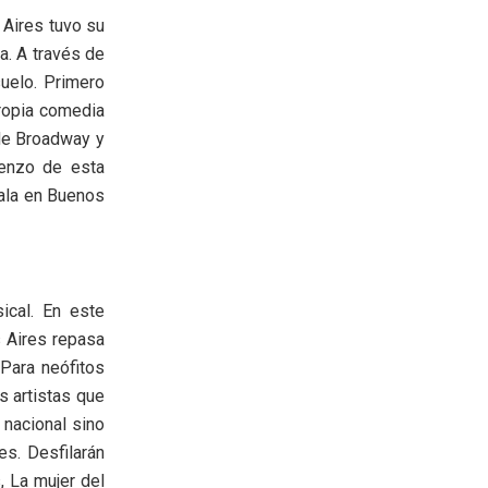
 Aires tuvo su
a. A través de
uelo. Primero
propia comedia
 de Broadway y
ienzo de esta
tala en Buenos
ical. En este
 Aires repasa
Para neófitos
s artistas que
 nacional sino
s. Desfilarán
, La mujer del