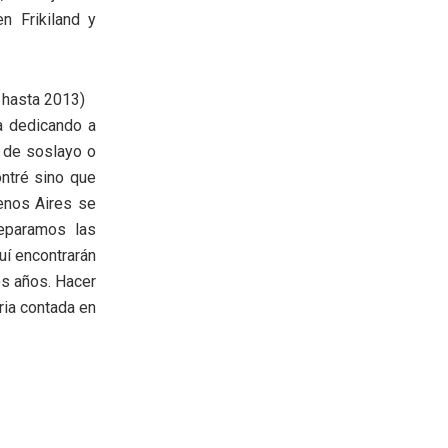
n Frikiland y
 hasta 2013)
a dedicando a
n de soslayo o
ntré sino que
uenos Aires se
eparamos las
uí encontrarán
os años. Hacer
ria contada en