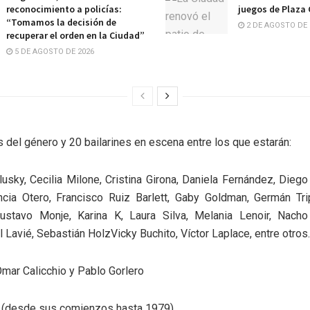
reconocimiento a policías:
juegos de Plaza
“Tomamos la decisión de
2 DE AGOSTO DE 
recuperar el orden en la Ciudad”
5 DE AGOSTO DE 2026
s del género y 20 bailarines en escena entre los que estarán:
lusky, Cecilia Milone, Cristina Girona, Daniela Fernández, Diego
ncia Otero, Francisco Ruiz Barlett, Gaby Goldman, Germán Trip
ustavo Monje, Karina K, Laura Silva, Melania Lenoir, Nach
l Lavié, Sebastián HolzVicky Buchito, Víctor Laplace, entre otros.
mar Calicchio y Pablo Gorlero
 (desde sus comienzos hasta 1979)