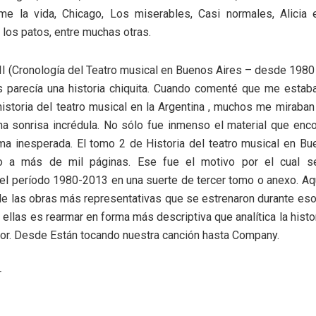
ame la vida, Chicago, Los miserables, Casi normales, Alicia e
 los patos, entre muchas otras.
I (Cronología del Teatro musical en Buenos Aires – desde 1980
 parecía una historia chiquita. Cuando comenté que me estab
 historia del teatro musical en la Argentina , muchos me miraba
a sonrisa incrédula. No sólo fue inmenso el material que enco
ma inesperada. El tomo 2 de Historia del teatro musical en B
o a más de mil páginas. Ese fue el motivo por el cual s
el período 1980-2013 en una suerte de tercer tomo o anexo. Aq
de las obras más representativas que se estrenaron durante es
 ellas es rearmar en forma más descriptiva que analítica la histo
ior. Desde Están tocando nuestra canción hasta Company.
r