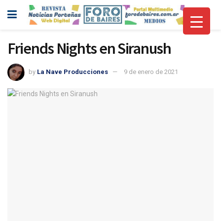
Friends Nights en Siranush
by
La Nave Producciones
9 de enero de 2021