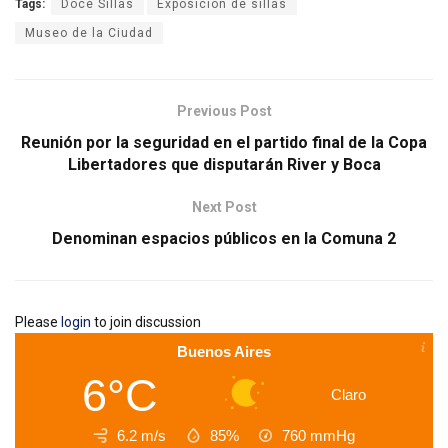
Tags:
Doce Sillas
Exposiciòn de sillas
Museo de la Ciudad
Previous Post
Reunión por la seguridad en el partido final de la Copa
Libertadores que disputarán River y Boca
Next Post
Denominan espacios públicos en la Comuna 2
Please
login
to join discussion
Buenos Aires
6°C
Claro
6.2 m/s
85%
760
mmHg