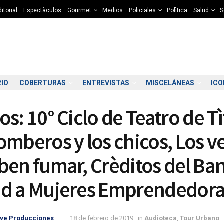
itorial
Espectàculos
Gourmet
Medios
Policiales
Polìtica
Salud
S
RIO
COBERTURAS
ENTREVISTAS
MISCELÁNEAS
IC
s: 10° Ciclo de Teatro de Tì
omberos y los chicos, Los v
ben fumar, Crèditos del Ba
2:00
13:00
14:00
15:00
16:00
17:00
18:00
19
d a Mujeres Emprendedora
1°C
11°C
12°C
12°C
12°C
12°C
11°C
1
ve Producciones
18 de febrero de 2019
in
Audioteca
,
Tour Urbano