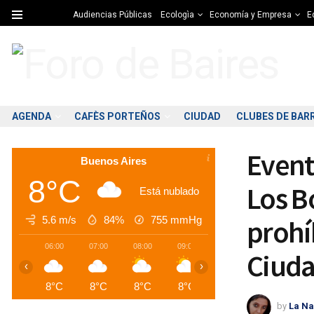
Audiencias Públicas
Ecologìa
Economía y Empresa
Ed
AGENDA
CAFÈS PORTEÑOS
CIUDAD
CLUBES DE BAR
Evento
Buenos Aires
8°C
Los B
Está nublado
5.6 m/s
84%
755
mmHg
prohí
06:00
07:00
08:00
09:00
10:00
11:00
1
Ciuda
‹
›
8°C
8°C
8°C
8°C
9°C
10°C
1
by
La Na