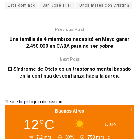
Este domingo
San José 1111
Unos mates con Cristina
Previous Post
Una familia de 4 miembros necesitó en Mayo ganar
2.450.000 en CABA para no ser pobre
Next Post
El Síndrome de Otelo es un trastorno mental basado
en la contínua desconfianza hacia la pareja
Please
login
to join discussion
Buenos Aires
12°C
Claro
7.2 m/s
39%
758
mmHg