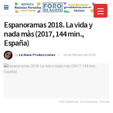
Espanoramas 2018. La vida y
nada màs (2017, 144 min.,
España)
by
La Nave Producciones
26 de febrero de 2018
Foto Gentileza: Cris Zurutuza - Prensa