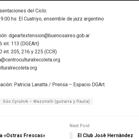
entaciones del Ciclo:
9.00 hs: El Cuatriyo, ensemble de jazz argentino
ión: dgeartextension@buenosaires.gob.ar
6 int. 113 (DGEArt)
0 int. 205, 216 y 225 (CCR)
a@centroculturalrecoleta.org
turalrecoleta.org
aciòn: Patricia Lanatta / Prensa – Espacio DGArt.
Dúo Cyrulnik – Mazzitelli (guitarra y flauta)
Next Post
ta «Ostras Frescas»
El Club Josè Hernàndez