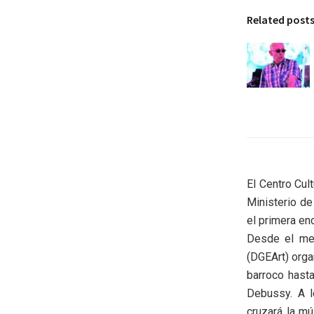
Related post
El Centro Cul
Ministerio de
el primera en
Desde el mes
(DGEArt) orga
barroco hast
Debussy. A l
cruzará la mú