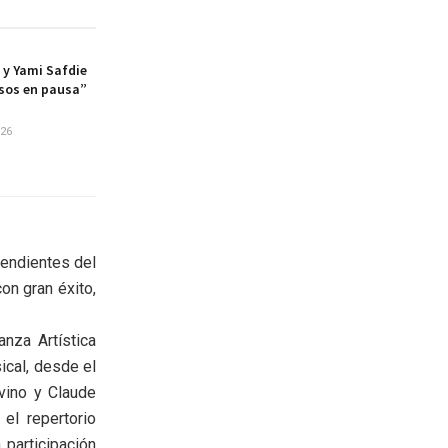
 y Yami Safdie
sos en pausa”
026
pendientes del
on gran éxito,
nza Artística
ical, desde el
vino y Claude
el repertorio
 participación