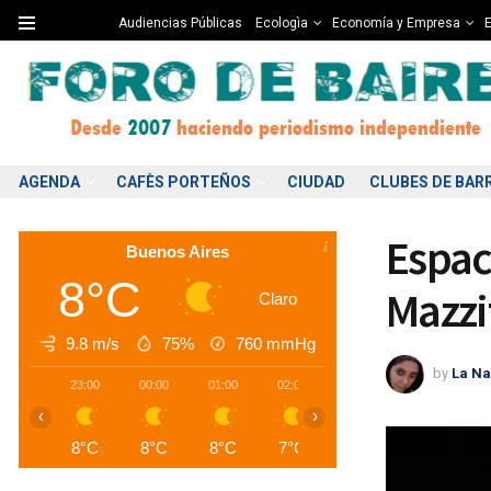
Audiencias Públicas
Ecologìa
Economía y Empresa
E
AGENDA
CAFÈS PORTEÑOS
CIUDAD
CLUBES DE BAR
Espac
Buenos Aires
8°C
Mazzit
Claro
9.8 m/s
75%
760
mmHg
by
La Na
23:00
00:00
01:00
02:00
03:00
04:00
0
‹
›
8°C
8°C
8°C
7°C
7°C
7°C