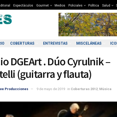
ditorial
Espectàculos
Gourmet
Medios
Policiales
Polìtica
Salud
RIO
COBERTURAS
ENTREVISTAS
MISCELÁNEAS
IC
io DGEArt . Dúo Cyrulnik –
elli (guitarra y flauta)
ve Producciones
9 de mayo de 2019
in
Coberturas 2012
,
Mùsica
5:00
06:00
07:00
08:00
09:00
10:00
11:00
12
6°C
6°C
5°C
5°C
6°C
7°C
8°C
1