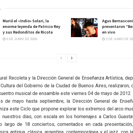
s
Murió el «Indio» Solari, la
Agus Bernasconi
enorme leyenda de Patricio Rey
presentaron “Be
y sus Redonditos de Ricota
en vivo
5 DE JUNIO DE 2026
2 DE JUNIO DE 2
tural Recoleta y la Dirección General de Enseñanza Artística, de
 Cultura del Gobierno de la Ciudad de Buenos Aires, realizaron, c
cuentro musical de ensamble este viernes 04 de mayo de 2012.
 de mayo hasta septiembre, la Dirección General de Enseña
niza este Ciclo que propone explorar los extremos del arco mus
a nuestros días, con escala en los homenajes a Carlos Guasta
o largo de 18 conciertos, comentados en cada presentación, 
sica antigua, clásica, argentina, contemporánea y el jazz, con la