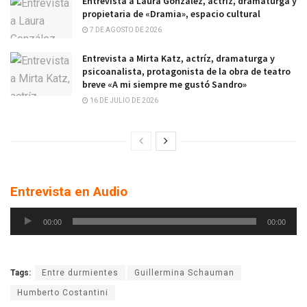
Entrevista a Laura González, actríz, dramaturga y
propietaria de «Dramia», espacio cultural
7 DE AGOSTO DE 2026
Entrevista a Mirta Katz, actríz, dramaturga y
psicoanalista, protagonista de la obra de teatro
breve «A mi siempre me gustó Sandro»
16 DE JULIO DE 2026
Entrevista en Audio
Reproductor
00:00
00:00
de
audio
Tags:
Entre durmientes
Guillermina Schauman
Humberto Costantini