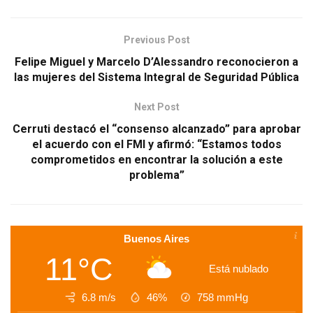
Previous Post
Felipe Miguel y Marcelo D’Alessandro reconocieron a
las mujeres del Sistema Integral de Seguridad Pública
Next Post
Cerruti destacó el “consenso alcanzado” para aprobar
el acuerdo con el FMI y afirmó: “Estamos todos
comprometidos en encontrar la solución a este
problema”
Buenos Aires
11°C
Está nublado
6.8 m/s
46%
758
mmHg