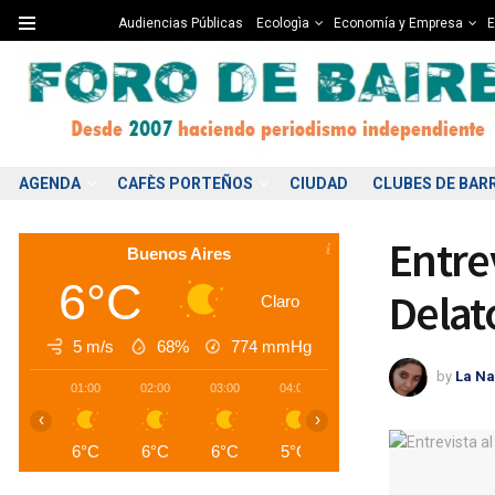
Audiencias Públicas
Ecologìa
Economía y Empresa
E
AGENDA
CAFÈS PORTEÑOS
CIUDAD
CLUBES DE BAR
Entre
Buenos Aires
6°C
Delat
Claro
5 m/s
68%
774
mmHg
by
La Na
01:00
02:00
03:00
04:00
05:00
06:00
0
‹
›
6°C
6°C
6°C
5°C
5°C
5°C