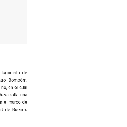
otagonista de
atro Bombóm.
ño, en el cual
desarrolla una
en el marco de
ad de Buenos