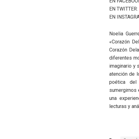
EN FACEBOOK
EN TWITTER:
EN INSTAGRA
Noelia Guerr
«Corazón Del
Corazón Delat
diferentes m
imaginario y 
atención de l
poética del
sumergirnos 
una experien
lecturas y aná