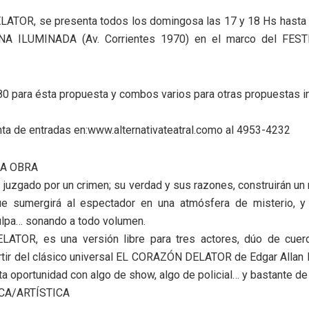
TOR, se presenta todos los domingosa las 17 y 18 Hs hasta e
A ILUMINADA (Av. Corrientes 1970) en el marco del FES
80 para ésta propuesta y combos varios para otras propuestas i
ta de entradas en:www.alternativateatral.como al 4953-4232
LA OBRA
juzgado por un crimen; su verdad y sus razones, construirán un re
ue sumergirá al espectador en una atmósfera de misterio, y 
ulpa… sonando a todo volumen.
TOR, es una versión libre para tres actores, dúo de cuerd
artir del clásico universal EL CORAZÓN DELATOR de Edgar Allan 
a oportunidad con algo de show, algo de policial… y bastante de r
CA/ARTÍSTICA