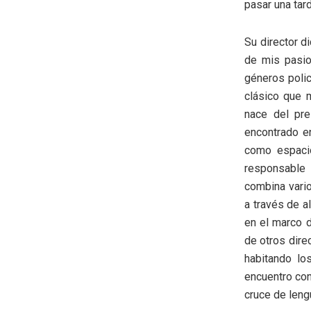
pasar una tard
Su director d
de mis pasion
géneros polic
clásico que 
nace del pre
encontrado en
como espacio
responsable 
combina varios
a través de a
en el marco 
de otros dire
habitando lo
encuentro con
cruce de leng