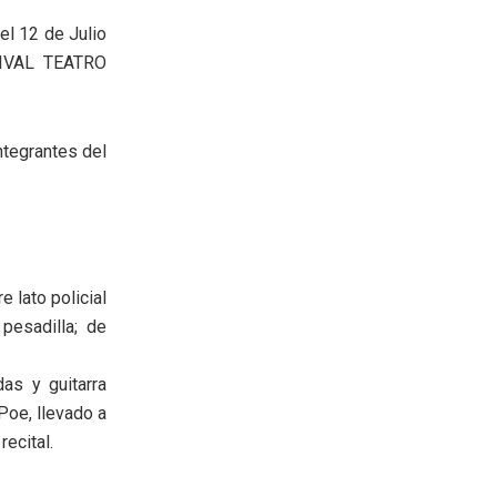
l 12 de Julio
TIVAL TEATRO
ntegrantes del
 lato policial
pesadilla; de
as y guitarra
Poe, llevado a
ecital.