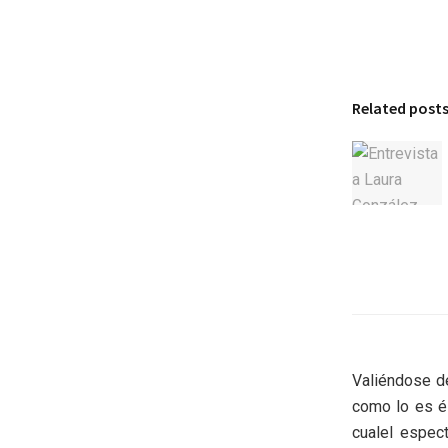
Related post
Valiéndose de
como lo es és
cualel espec