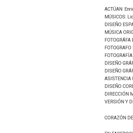
ACTÚAN: Enri
MÚSICOS: Lion
DISEÑO ESPA
MÚSICA ORIGI
FOTOGRÁFA D
FOTOGRAFO D
FOTOGRAFÍA 
DISEÑO GRÁF
DISEÑO GRÁF
ASISTENCIA D
DISEÑO CORE
DIRECCIÓN M
VERSIÓN Y D
CORAZÓN DE