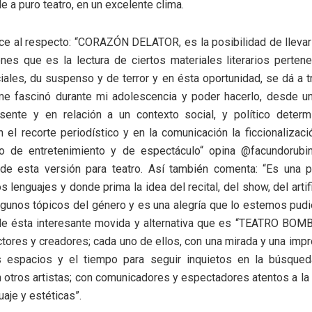
e a puro teatro, en un excelente clima.
ice al respecto: “CORAZÓN DELATOR, es la posibilidad de lleva
es que es la lectura de ciertos materiales literarios perten
iales, du suspenso y de terror y en ésta oportunidad, se dá a 
me fascinó durante mi adolescencia y poder hacerlo, desde u
sente y en relación a un contexto social, y político deter
 el recorte periodístico y en la comunicación la ficcionalizaci
 de entretenimiento y de espectáculo“ opina @facundorubini
de esta versión para teatro. Así también comenta: “Es una 
 lenguajes y donde prima la idea del recital, del show, del artif
lgunos tópicos del género y es una alegría que lo estemos pud
de ésta interesante movida y alternativa que es “TEATRO BOM
ctores y creadores; cada uno de ellos, con una mirada y una impr
s espacios y el tiempo para seguir inquietos en la búsqueda
 otros artistas; con comunicadores y espectadores atentos a la p
uaje y estéticas”.