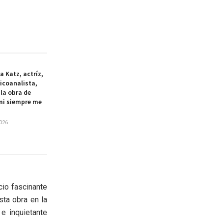
a Katz, actríz,
icoanalista,
la obra de
 mi siempre me
026
cio fascinante
sta obra en la
e inquietante