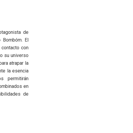
otagonista de
ro Bombóm. El
l contacto con
o su universo
ara atrapar la
nte la esencia
s permitirán
combinados en
ibilidades de