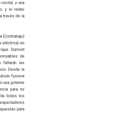
 recital, y una
, y el relato
a través de la
a (Contrabajo)
 eléctrica) en
rique Dumont
ponsables de
 faltarán las
ógico. Desde la
áculo fusiona
en una potente
encia para no
lla todos los
 espectadores
ropuestas para