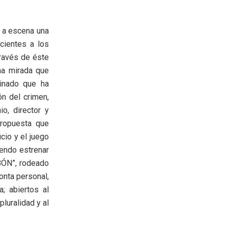
r a escena una
ecientes a los
través de éste
na mirada que
minado que ha
ón del crimen,
o, director y
propuesta que
icio y el juego
iendo estrenar
BÓN”, rodeado
onta personal,
; abiertos al
luralidad y al