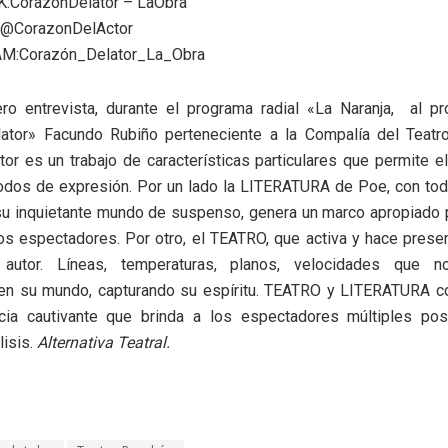
:CorazonDelator – LaObra
 @CorazonDelActor
M:Corazón_Delator_La_Obra
ero entrevista, durante el programa radial «La Naranja, al pr
ator» Facundo Rubiño perteneciente a la Compalía del Teat
or es un trabajo de características particulares que permite e
odos de expresión. Por un lado la LITERATURA de Poe, con tod
su inquietante mundo de suspenso, genera un marco apropiado p
os espectadores. Por otro, el TEATRO, que activa y hace prese
 autor. Líneas, temperaturas, planos, velocidades que no
en su mundo, capturando su espíritu. TEATRO y LITERATURA 
cia cautivante que brinda a los espectadores múltiples pos
lisis.
Alternativa Teatral.