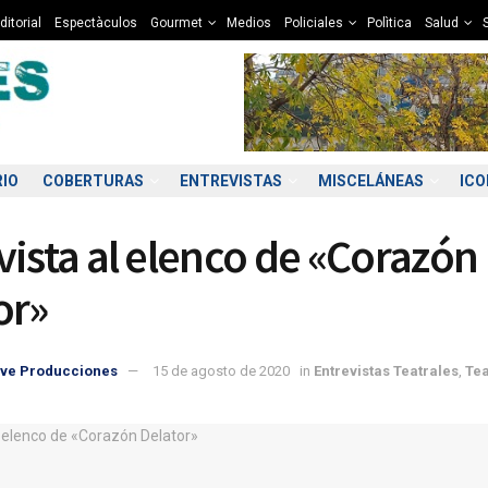
ditorial
Espectàculos
Gourmet
Medios
Policiales
Polìtica
Salud
RIO
COBERTURAS
ENTREVISTAS
MISCELÁNEAS
IC
vista al elenco de «Corazón
or»
ve Producciones
15 de agosto de 2020
in
Entrevistas Teatrales
,
Tea
7:00
08:00
09:00
10:00
11:00
12:00
13:00
14
4°C
4°C
5°C
6°C
8°C
9°C
10°C
1