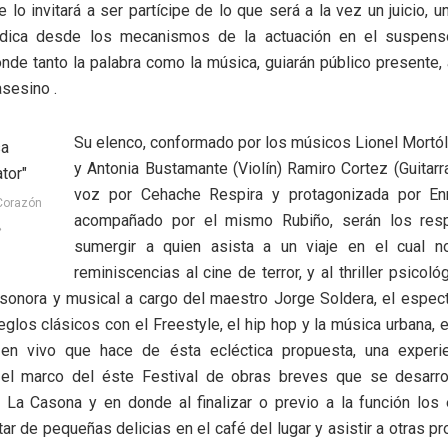
lo invitará a ser partícipe de lo que será a la vez un juicio, un
údica desde los mecanismos de la actuación en el suspenso
donde tanto la palabra como la música, guiarán público presente, 
sesino .
Su elenco, conformado por los músicos Lionel Mortól
y Antonia Bustamante (Violín) Ramiro Cortez (Guitarra
voz por Cehache Respira y protagonizada por En
Corazón
acompañado por el mismo Rubiño, serán los res
»
sumergir a quien asista a un viaje en el cual no
reminiscencias al cine de terror, y al thriller psicol
sonora y musical a cargo del maestro Jorge Soldera, el espect
eglos clásicos con el Freestyle, el hip hop y la música urbana, 
en vivo que hace de ésta ecléctica propuesta, una experi
el marco del éste Festival de obras breves que se desarro
La Casona y en donde al finalizar o previo a la función los
tar de pequeñas delicias en el café del lugar y asistir a otras p