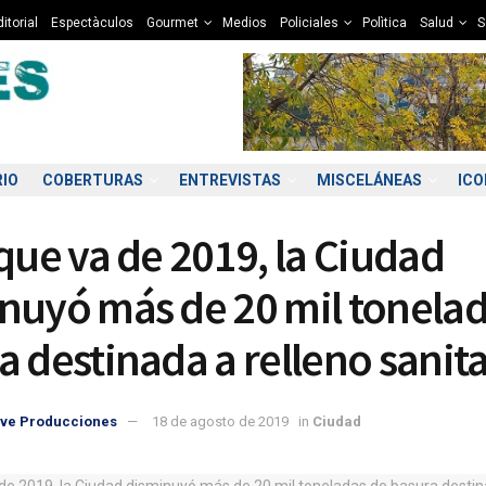
itorial
Espectàculos
Gourmet
Medios
Policiales
Polìtica
Salud
S
RIO
COBERTURAS
ENTREVISTAS
MISCELÁNEAS
IC
 que va de 2019, la Ciudad
nuyó más de 20 mil tonelad
a destinada a relleno sanit
0:00
11:00
12:00
13:00
14:00
15:00
16:00
17
ve Producciones
18 de agosto de 2019
in
Ciudad
0°C
11°C
11°C
12°C
12°C
12°C
13°C
1