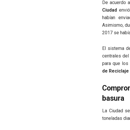
De acuerdo a
Ciudad
envió
habían envi
Asimismo, dur
2017 se había
El sistema d
centrales del
para que los
de Reciclaje 
Comprom
basura
La Ciudad se
toneladas dia