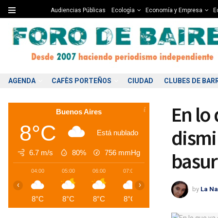
Audiencias Públicas
Ecologìa
Economía y Empresa
Ed
AGENDA
CAFÈS PORTEÑOS
CIUDAD
CLUBES DE BAR
En lo
Buenos Aires
8°C
dismi
Está nublado
6.7 m/s
80%
756
mmHg
basur
04:00
05:00
06:00
07:00
08:00
09:00
1
‹
›
by
La Na
8°C
8°C
8°C
8°C
8°C
8°C
1