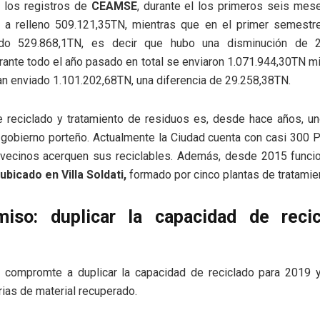
 los registros de
CEAMSE
, durante el los primeros seis mes
 a relleno 509.121,35TN, mientras que en el primer semest
ado 529.868,1TN, es decir que hubo una disminución de 2
ante todo el año pasado en total se enviaron 1.071.944,30TN m
n enviado 1.101.202,68TN, una diferencia de 29.258,38TN.
e reciclado y tratamiento de residuos es, desde hace años, un
 gobierno porteño. Actualmente la Ciudad cuenta con casi 300
 vecinos acerquen sus reciclables. Además, desde 2015 funci
ubicado en Villa Soldati,
formado por cinco plantas de tratamie
iso: duplicar la capacidad de reci
 compromte a duplicar la capacidad de reciclado para 2019 y
rias de material recuperado.