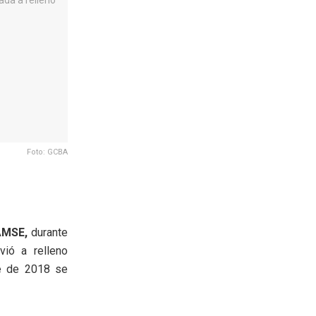
Foto: GCBA
AMSE,
durante
ió a relleno
re de 2018 se