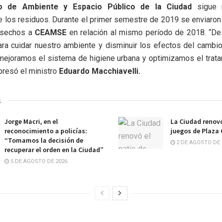
io de Ambiente y Espacio Público de la Ciudad
sigue 
e los residuos. Durante el primer semestre de 2019 se enviaro
sechos a
CEAMSE
en relación al mismo período de 2018. “De
ra cuidar nuestro ambiente y disminuir los efectos del cambio
mejoramos el sistema de higiene urbana y optimizamos el trata
presó el ministro
Eduardo Macchiavelli.
s
Jorge Macri, en el
La Ciudad renovó
reconocimiento a policías:
juegos de Plaza
“Tomamos la decisión de
2 DE AGOSTO DE 
recuperar el orden en la Ciudad”
5 DE AGOSTO DE 2026