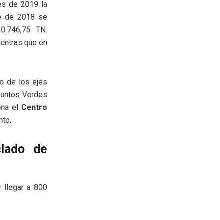
es de 2019 la
re de 2018 se
0.746,75 TN.
ientras que en
o de los ejes
 Puntos Verdes
ona el
Centro
nto.
clado de
 llegar a 800