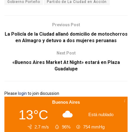
Gobierno Porteño
Partido de La Ciudad en Acción
Previous Post
La Policía de la Ciudad allanó domicilio de motochorros
en Almagro y detuvo a dos mujeres peruanas
Next Post
«Buenos Aires Market At Night» estará en Plaza
Guadalupe
Please
login
to join discussion
Buenos Aires
13°C
Está nublado
2.7 m/s
96%
754
mmHg