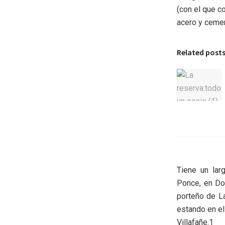
(con el que c
acero y ceme
Related post
Tiene un lar
Ponce, en Doc
porteño de La
estando en el
Villafañe.1