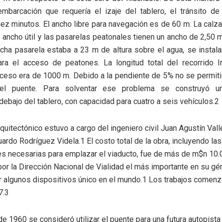
mbarcación que requería el izaje del tablero, el tránsito de
iez minutos. El ancho libre para navegación es de 60 m. La calz
 ancho útil y las pasarelas peatonales tienen un ancho de 2,50 
cha pasarela estaba a 23 m de altura sobre el agua, se instal
ra el acceso de peatones. La longitud total del recorrido I
eso era de 1000 m. Debido a la pendiente de 5% no se permitió
el puente. Para solventar ese problema se construyó 
debajo del tablero, con capacidad para cuatro a seis vehículos.2
quitectónico estuvo a cargo del ingeniero civil Juan Agustín Vall
uardo Rodríguez Videla.1 El costo total de la obra, incluyendo las
s necesarias para emplazar el viaducto, fue de más de m$n 10.
or la Dirección Nacional de Vialidad el más importante en su g
r algunos dispositivos único en el mundo.1 Los trabajos comenz
7.3
de 1960 se consideró utilizar el puente para una futura autopista