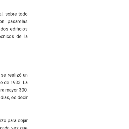
al, sobre todo
on pasarelas
 dos edificios
écnicos de la
 se realizó un
re de 1933. La
ura mayor 300.
dias, es decir
zo para dejar
 cada vez que