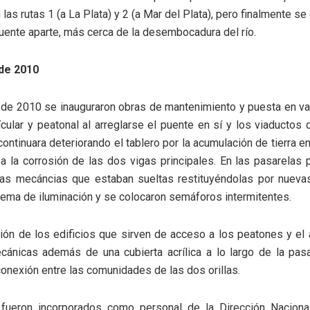
las rutas 1 (a La Plata) y 2 (a Mar del Plata), pero finalmente se
puente aparte, más cerca de la desembocadura del río.
de 2010
l de 2010 se inauguraron obras de mantenimiento y puesta en va
hícular y peatonal al arreglarse el puente en sí y los viaductos
ontinuara deteriorando el tablero por la acumulación de tierra en
 la corrosión de las dos vigas principales. En las pasarelas
ezas mecáncias que estaban sueltas restituyéndolas por nuev
tema de iluminación y se colocaron semáforos intermitentes.
ón de los edificios que sirven de acceso a los peatones y el 
cánicas además de una cubierta acrílica a lo largo de la pasa
conexión entre las comunidades de las dos orillas.
fueron incorporados como personal de la Dirección Nacional