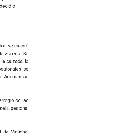
 decidió
lor: se mejoró
 de acceso. Se
 la calzada, lo
 peatonales se
as. Además se
arreglo de las
rela peatonal
 de Vialidad,