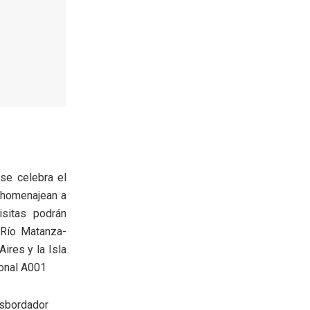
se celebra el
 homenajean a
sitas podrán
 Río Matanza-
ires y la Isla
ional A001
nsbordador