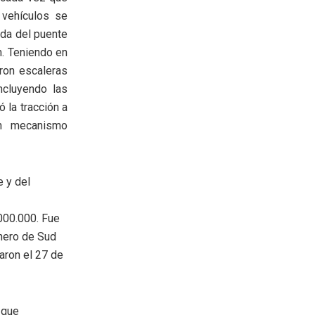
 vehículos se
ada del puente
m. Teniendo en
aron escaleras
ncluyendo las
 la tracción a
un mecanismo
e y del
000.000. Fue
énero de Sud
aron el 27 de
 que