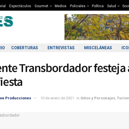
rial
Espectàculos
Gourmet
Medios
Policiales
Polìtica
Salud
Soc
RIO
COBERTURAS
ENTREVISTAS
MISCELÁNEAS
IC
ente Transbordador festeja 
iesta
ve Producciones
10 de enero de 2021
in
Sitios y Personajes
,
Turis
5:00
06:00
07:00
08:00
09:00
10:00
11:00
12
2°C
12°C
12°C
12°C
12°C
13°C
13°C
1