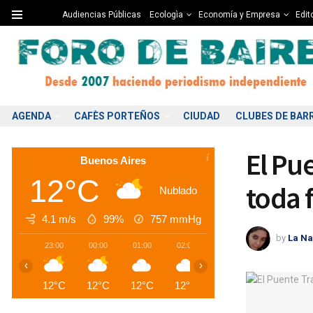
Audiencias Públicas
Ecologìa
Economía y Empresa
Edito
AGENDA
CAFÈS PORTEÑOS
CIUDAD
CLUBES DE BAR
El Pu
Buenos Aires
12°C
toda f
Nublado
4.1 m/s
99%
757
mmHg
by
La Na
23:00
00:00
01:00
02:00
03:00
04:00
0
‹
›
12°C
12°C
12°C
12°C
12°C
12°C
1