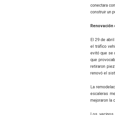
conectara con 
construir un 
Renovación 
El 29 de abri
el tráfico ve
evitó que se c
que provocaba
retiraron pi
renovó el sis
La remodelaci
escaleras me
mejoraron la 
Los vecinos 