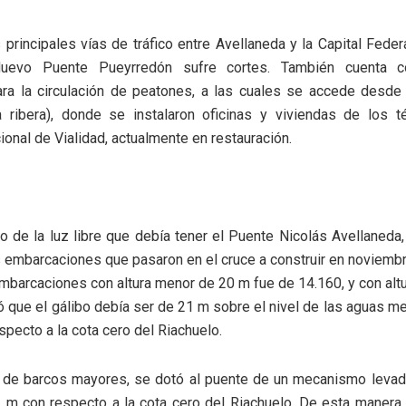
 principales vías de tráfico entre Avellaneda y la Capital Feder
uevo Puente Pueyrredón sufre cortes. También cuenta c
ara la circulación de peatones, a las cuales se accede desde
 ribera), donde se instalaron oficinas y viviendas de los t
ional de Vialidad, actualmente en restauración.
lo de la luz libre que debía tener el Puente Nicolás Avellaneda,
 embarcaciones que pasaron en el cruce a construir en noviemb
mbarcaciones con altura menor de 20 m fue de 14.160, y con alt
ó que el gálibo debía ser de 21 m sobre el nivel de las aguas me
specto a la cota cero del Riachuelo.
e de barcos mayores, se dotó al puente de un mecanismo levadi
3 m con respecto a la cota cero del Riachuelo. De esta manera