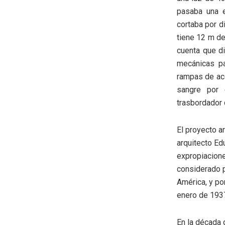
pasaba una e
cortaba por d
tiene 12 m de
cuenta que di
mecánicas pa
rampas de acc
sangre por 
trasbordador 
El proyecto ar
arquitecto Ed
expropiacione
considerado p
América, y po
enero de 193
En la década 