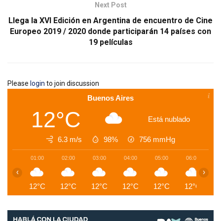
Next Post
Llega la XVI Edición en Argentina de encuentro de Cine
Europeo 2019 / 2020 donde participarán 14 países con
19 películas
Please
login
to join discussion
Buenos Aires
12°C
Está nublado
6.3 m/s
98%
756
mmHg
01:00
02:00
03:00
04:00
05:00
06:00
0
‹
›
12°C
12°C
12°C
12°C
12°C
12°C
1