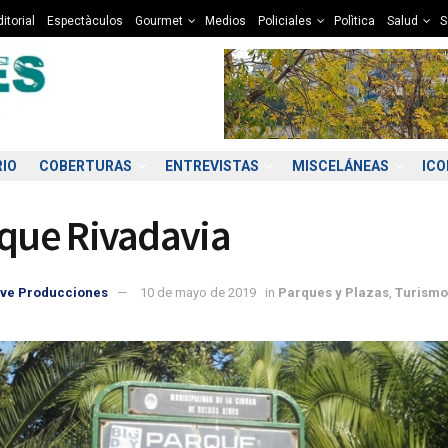
itorial
Espectàculos
Gourmet
Medios
Policiales
Polìtica
Salud
S
RIO
COBERTURAS
ENTREVISTAS
MISCELÁNEAS
IC
rque Rivadavia
ve Producciones
10 de mayo de 2019
in
Parques y Plazas
,
Turismo
8:00
19:00
20:00
21:00
22:00
23:00
00:00
01
2°C
11°C
10°C
10°C
9°C
9°C
9°C
9