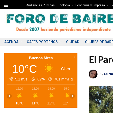
Audiencias Públicas
Ecologìa
Economía y Empresa
Ed
AGENDA
CAFÈS PORTEÑOS
CIUDAD
CLUBES DE BAR
El Pa
Buenos Aires
10°C
Claro
by
La Na
5.1 m/s
62%
761
mmHg
12:00
13:00
14:00
15:00
16:00
17:00
1
‹
›
10°C
11°C
12°C
12°C
13°C
12°C
1