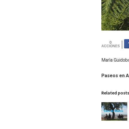
0
Marìa Guidobo
Paseos en A
Related post