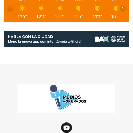
‹
›
13°C
12°C
12°C
11°C
10°C
10°C