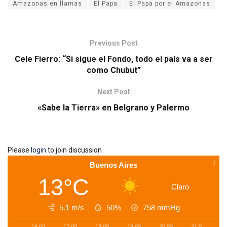
Amazonas en llamas
El Papa
El Papa por el Amazonas
Previous Post
Cele Fierro: “Si sigue el Fondo, todo el país va a ser
como Chubut”
Next Post
«Sabe la Tierra» en Belgrano y Palermo
Please
login
to join discussion
Buenos Aires
13°C
Claro
5.1 m/s
50%
758
mmHg
16:00
17:00
18:00
19:00
20:00
21:00
2