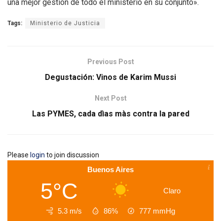
una mejor gestión de todo el ministerio en su conjunto».
Tags:
Ministerio de Justicia
Previous Post
Degustación: Vinos de Karim Mussi
Next Post
Las PYMES, cada dìas màs contra la pared
Please
login
to join discussion
Buenos Aires
5°C
Claro
5.3 m/s
86%
777
mmHg