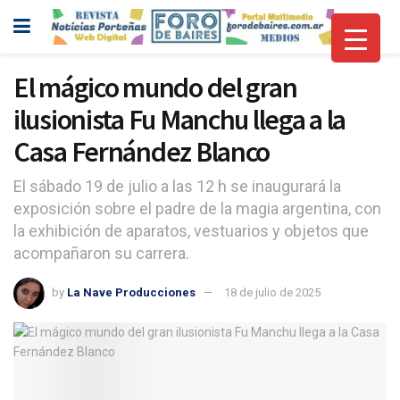
El mágico mundo del gran
ilusionista Fu Manchu llega a la
Casa Fernández Blanco
El sábado 19 de julio a las 12 h se inaugurará la
exposición sobre el padre de la magia argentina, con
la exhibición de aparatos, vestuarios y objetos que
acompañaron su carrera.
by
La Nave Producciones
18 de julio de 2025