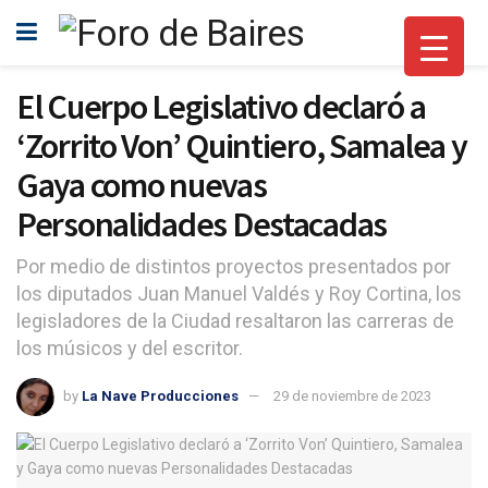
El Cuerpo Legislativo declaró a
‘Zorrito Von’ Quintiero, Samalea y
Gaya como nuevas
Personalidades Destacadas
Por medio de distintos proyectos presentados por
los diputados Juan Manuel Valdés y Roy Cortina, los
legisladores de la Ciudad resaltaron las carreras de
los músicos y del escritor.
by
La Nave Producciones
29 de noviembre de 2023