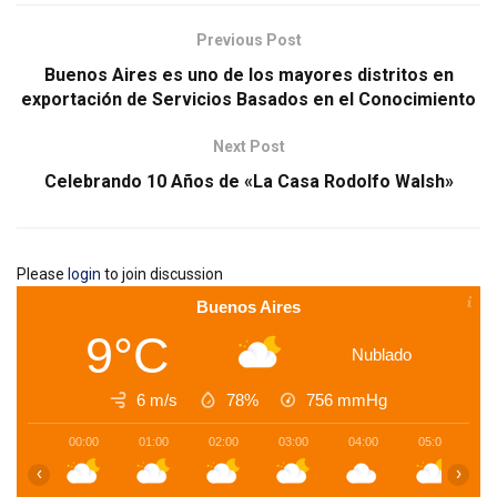
Previous Post
Buenos Aires es uno de los mayores distritos en
exportación de Servicios Basados en el Conocimiento
Next Post
Celebrando 10 Años de «La Casa Rodolfo Walsh»
Please
login
to join discussion
Buenos Aires
9°C
Nublado
6 m/s
78%
756
mmHg
00:00
01:00
02:00
03:00
04:00
05:00
0
‹
›