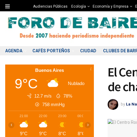
Audiencias Públicas
Ecologìa
Economía y Empresa
E
AGENDA
CAFÈS PORTEÑOS
CIUDAD
CLUBES DE BAR
El Cen
Buenos Aires
9°C
de ch
Nublado
12.7 m/s
78%
by
La Na
758
mmHg
21:00
22:00
23:00
00:00
01:00
02:00
0
‹
›
9°C
9°C
8°C
8°C
8°C
7°C