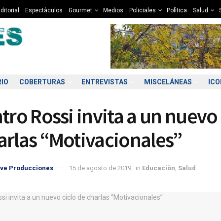
ditorial
Espectàculos
Gourmet
Medios
Policiales
Polìtica
Salud
RIO
COBERTURAS
ENTREVISTAS
MISCELÁNEAS
IC
tro Rossi invita a un nuevo 
arlas “Motivacionales”
ve Producciones
15 de agosto de 2019
in
Educaciòn
,
Salud
3:00
04:00
05:00
06:00
07:00
08:00
09:00
10
7°C
7°C
6°C
6°C
5°C
5°C
6°C
7