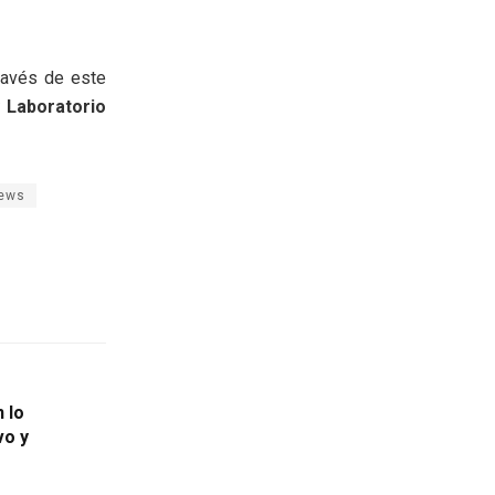
través de este
 Laboratorio
News
 lo
vo y