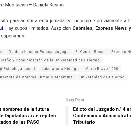
rre Meditación – Daniela Kusnier
isito para asistir a esta jornada es inscribirse previamente a 
uí
. Hay cupos limitados. Auspician
Cabrales, Express News y
s esperamos!
s
Daniela Kusnier Psicopedagoga
El Centro Rossi
Express 
Diseño y Comunicación de la Universidad de Palermo
gi Psicóloga social
Laboratorio Hidalgo
Mario Bravo 1050
irectora de Brahma Kumaris Argentina
Universidad de Palermo
Next Post
s nombres de la futura
Edicto del Juzgado n.° 4 en
e Diputados si se repiten
Contencioso Administrati
ltados de las PASO
Tributario