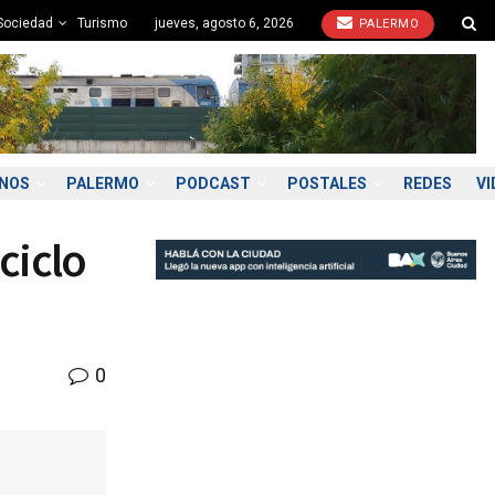
Sociedad
Turismo
jueves, agosto 6, 2026
PALERMO
ONOS
PALERMO
PODCAST
POSTALES
REDES
VI
ciclo
0
:00
11:00
12:00
13:00
14:00
15:00
16:00
17:
°C
8°C
10°C
11°C
12°C
12°C
12°C
12