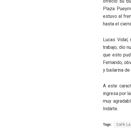
ofreció su bu
Plaza Pueyrr
estuvo al fre
hasta el cierre
Lucas Vidal, 
trabajo, dio n
que esto pudi
Fernando, obv
y bailarina de
A este caract
ingresa por l
muy agradabl
Indarte.
Tags:
Cafè La