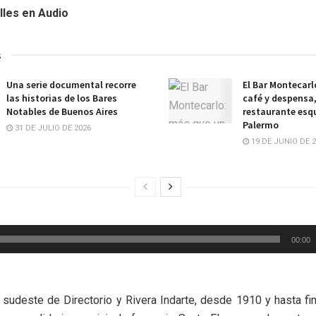
lles en Audio
s
Una serie documental recorre
El Bar Montecarl
las historias de los Bares
café y despensa
Notables de Buenos Aires
restaurante esq
Palermo
31 DE JULIO DE 2026
19 DE JUNIO DE 
00:00
 sudeste de Directorio y Rivera Indarte, desde 1910 y hasta fi