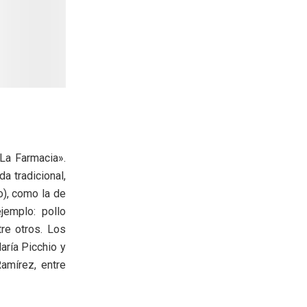
«La Farmacia».
a tradicional,
o), como la de
jemplo: pollo
tre otros. Los
aría Picchio y
amírez, entre