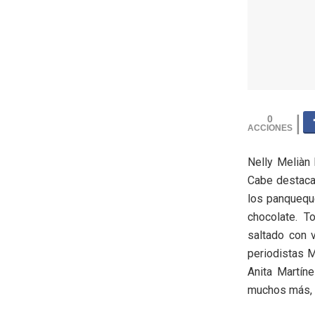
0
Nelly Meliàn 
Cabe destacar
los panqueque
chocolate. T
saltado con v
periodistas M
Anita Martín
muchos más, d