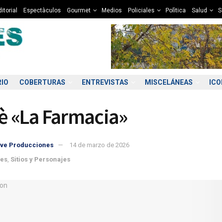
itorial
Espectàculos
Gourmet
Medios
Policiales
Polìtica
Salud
S
RIO
COBERTURAS
ENTREVISTAS
MISCELÁNEAS
IC
fè «La Farmacia»
ve Producciones
14 de marzo de 2026
les
,
Sitios y Personajes
6:00
17:00
18:00
19:00
20:00
21:00
22:00
23
3°C
12°C
12°C
11°C
10°C
10°C
9°C
9