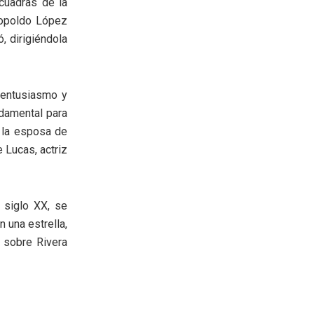
 cuadras de la
arriba/abajo
eopoldo López
para
, dirigiéndola
aumentar
o
disminuir
, entusiasmo y
el
undamental para
volumen.
y la esposa de
 Lucas, actriz
l siglo XX, se
 una estrella,
 sobre Rivera