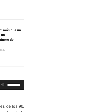
o: más que un
, un
uinero de
2026
Utiliza
las
teclas
de
nes de los 90,
flecha