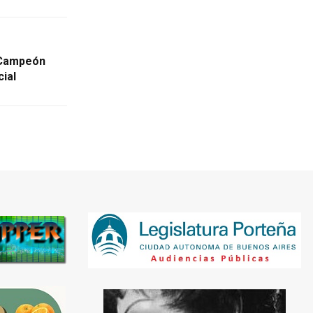
 Campeón
cial