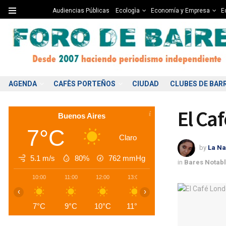
Audiencias Públicas
Ecologìa
Economía y Empresa
Ed
AGENDA
CAFÈS PORTEÑOS
CIUDAD
CLUBES DE BAR
El Ca
Buenos Aires
7°C
Claro
by
La Na
5.1 m/s
80%
762
mmHg
in
Bares Notab
10:00
11:00
12:00
13:00
14:00
15:00
1
‹
›
7°C
9°C
10°C
11°C
12°C
12°C
1