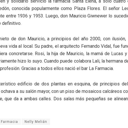
en y solidario servicio la farmacia Santa Elena, a solo cuatro
edón, conocida popularmente como Plaza Flores. El señor L
nte entre 1936 y 1953. Luego, don Mauricio Giwnewer lo sucedió
 definitivo.
nieto de don Mauricio, a principios del año 2000, con ilusión
ueva vida al local. Su padre, el arquitecto Fernando Vidal, fue f
era concretarse. Rosi, la hija de Mauricio, la mamá de Lucas 
iamente hizo lo suyo. Cuando puede colabora Lali, la hermana de
 profesión. Gracias a todos ellos nació el bar La Farmacia.
erístico edificio de dos plantas en esquina, de principios de
a ochava a su salón mayor, con un piso de mosaicos calcáreos con
e, que da a ambas calles. Dos salas más pequeñas se alinean
 Farmacia
Nelly Melián