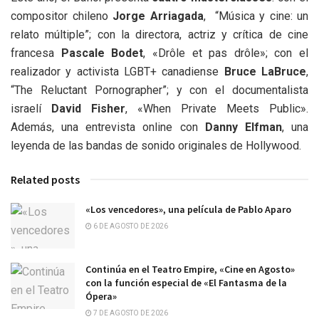
compositor chileno
Jorge Arriagada
, “Música y cine: un
relato múltiple”; con la directora, actriz y crítica de cine
francesa
Pascale Bodet
, «Drôle et pas drôle»; con el
realizador y activista LGBT+ canadiense
Bruce LaBruce
,
“The Reluctant Pornographer”; y con el documentalista
israelí
David Fisher
,
«When Private Meets Public».
Además, una entrevista online con
Danny Elfman
, una
leyenda de las bandas de sonido originales de Hollywood.
Related posts
«Los vencedores», una película de Pablo Aparo
6 DE AGOSTO DE 2026
Continúa en el Teatro Empire, «Cine en Agosto»
con la función especial de «El Fantasma de la
Ópera»
7 DE AGOSTO DE 2026