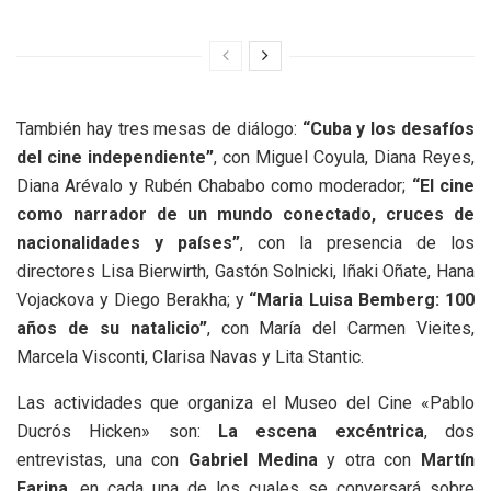
También hay tres mesas de diálogo:
“Cuba y los desafíos
del cine independiente”
, con Miguel Coyula, Diana Reyes,
Diana Arévalo y Rubén Chababo como moderador;
“El cine
como narrador de un mundo conectado, cruces de
nacionalidades y países”
, con la presencia de los
directores Lisa Bierwirth, Gastón Solnicki, Iñaki Oñate, Hana
Vojackova y Diego Berakha; y
“Maria Luisa Bemberg: 100
años de su natalicio”
, con María del Carmen Vieites,
Marcela Visconti, Clarisa Navas y Lita Stantic.
Las actividades que organiza el Museo del Cine «Pablo
Ducrós Hicken» son:
La escena excéntrica
, dos
entrevistas, una con
Gabriel Medina
y otra con
Martín
Farina
, en cada una de los cuales se conversará sobre