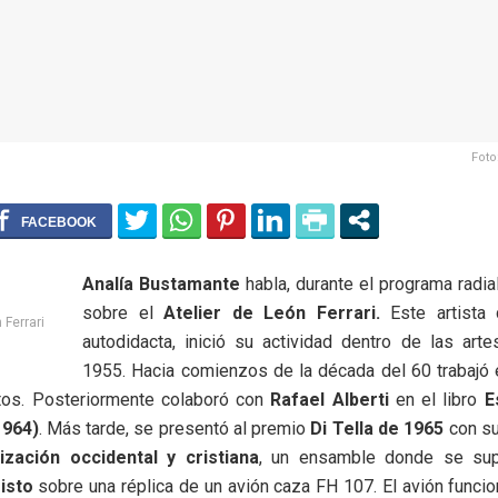
Foto
Analía Bustamante
habla, durante el programa radia
sobre el
Atelier de León Ferrari.
Este artista
 Ferrari
autodidacta, inició su actividad dentro de las art
1955. Hacia comienzos de la década del 60 trabajó 
itos. Posteriormente colaboró con
Rafael Alberti
en el libro
E
1964)
. Más tarde, se presentó al premio
Di Tella de 1965
con su
lización occidental y cristiana
, un ensamble donde se sup
isto
sobre una réplica de un avión caza FH 107. El avión func