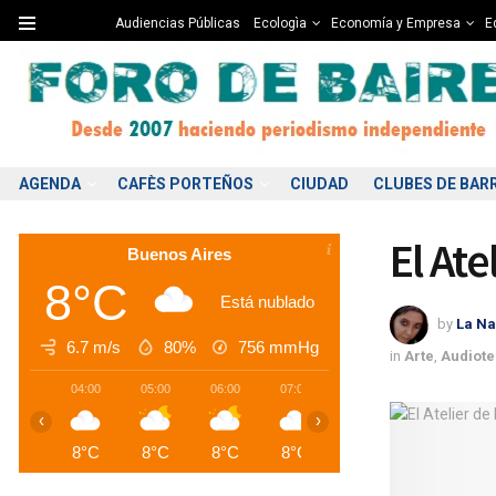
Audiencias Públicas
Ecologìa
Economía y Empresa
Ed
AGENDA
CAFÈS PORTEÑOS
CIUDAD
CLUBES DE BAR
El Ate
Buenos Aires
8°C
Está nublado
by
La Na
6.7 m/s
80%
756
mmHg
in
Arte
,
Audiot
04:00
05:00
06:00
07:00
08:00
09:00
1
‹
›
8°C
8°C
8°C
8°C
8°C
8°C
1