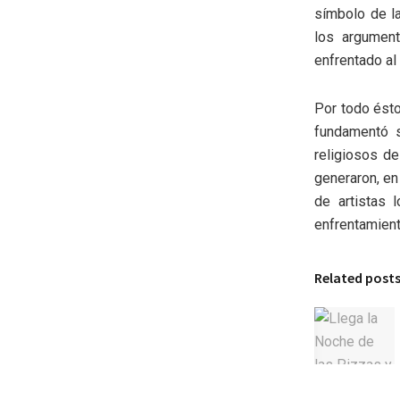
símbolo de l
los argument
enfrentado al
Por todo ésto
fundamentó s
religiosos d
generaron, en
de artistas 
enfrentamient
Related post