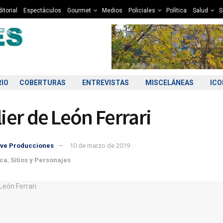
itorial
Espectàculos
Gourmet
Medios
Policiales
Polìtica
Salud
S
RIO
COBERTURAS
ENTREVISTAS
MISCELÁNEAS
IC
lier de León Ferrari
ve Producciones
10 de marzo de 2019
eca
,
Sitios y Personajes
0:00
11:00
12:00
13:00
14:00
15:00
16:00
17
0°C
11°C
11°C
12°C
12°C
12°C
13°C
1