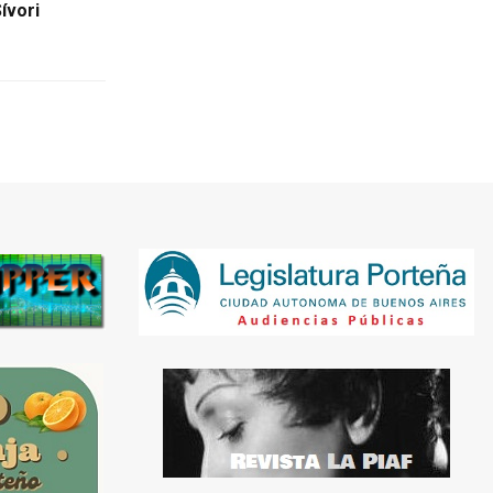
ívori