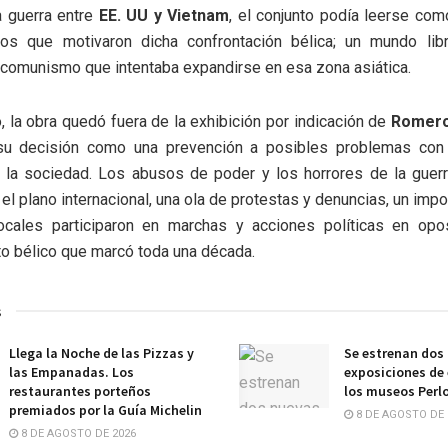
a guerra entre
EE. UU y Vietnam
, el conjunto podía leerse como
os que motivaron dicha confrontación bélica; un mundo libr
 comunismo que intentaba expandirse en esa zona asiática.
, la obra quedó fuera de la exhibición por indicación de
Romero
u decisión como una prevención a posibles problemas con 
e la sociedad. Los abusos de poder y los horrores de la guer
 el plano internacional, una ola de protestas y denuncias, un imp
locales participaron en marchas y acciones políticas en opo
o bélico que marcó toda una década.
s
Llega la Noche de las Pizzas y
Se estrenan dos
las Empanadas. Los
exposiciones de 
restaurantes porteños
los museos Perlo
premiados por la Guía Michelin
8 DE AGOSTO DE 
8 DE AGOSTO DE 2026