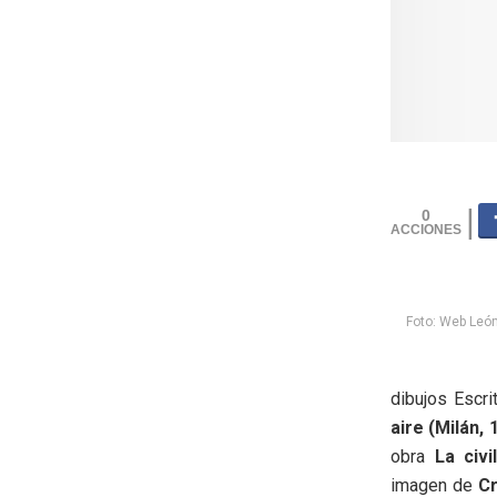
0
Foto: Web León
dibujos Escr
aire (Milán, 
obra
La civi
imagen de
Cr