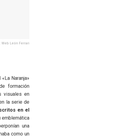
: Web León Ferrari
l «La Naranja»
 de formación
es visuales en
en la serie de
scritos en el
 emblemática
erponían una
ionaba como un