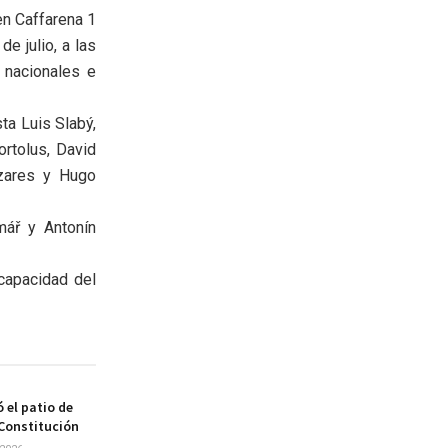
en Caffarena 1
e julio, a las
s nacionales e
ta Luis Slabý,
ortolus, David
azares y Hugo
mář y Antonín
 capacidad del
 el patio de
 Constitución