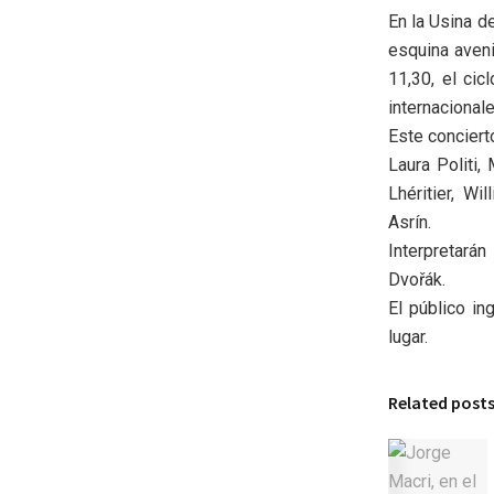
En la Usina d
esquina aveni
11,30, el cic
internacional
Este conciert
Laura Politi,
Lhéritier, W
Asrín.
Interpretará
Dvořák.
El público in
lugar.
Related post