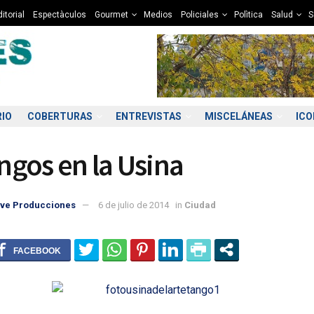
itorial
Espectàculos
Gourmet
Medios
Policiales
Polìtica
Salud
S
RIO
COBERTURAS
ENTREVISTAS
MISCELÁNEAS
IC
gos en la Usina
ve Producciones
6 de julio de 2014
in
Ciudad
3:00
14:00
15:00
16:00
17:00
18:00
19:00
20
1°C
12°C
12°C
12°C
12°C
11°C
10°C
9