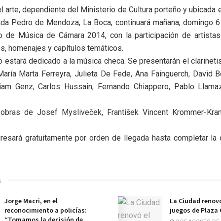
el arte, dependiente del Ministerio de Cultura porteño y ubicada 
da Pedro de Mendoza, La Boca, continuará mañana, domingo 6 d
lo de Música de Cámara 2014, con la participación de artista
es, homenajes y capítulos temáticos.
o estará dedicado a la música checa. Se presentarán el clarinetis
 María Marta Ferreyra, Julieta De Fede, Ana Fainguerch, David B
illiam Genz, Carlos Hussain, Fernando Chiappero, Pablo Llam
n obras de Josef Mysliveček, František Vincent Krommer-Kra
gresará gratuitamente por orden de llegada hasta completar la
s
Jorge Macri, en el
La Ciudad renovó
reconocimiento a policías:
juegos de Plaza
“Tomamos la decisión de