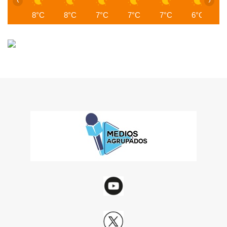
‹
›
8°C
8°C
7°C
7°C
7°C
6°C