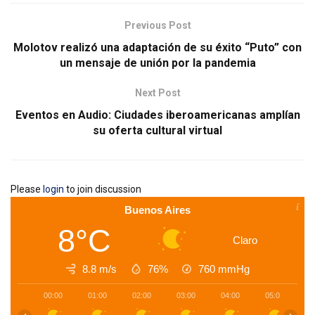
Previous Post
Molotov realizó una adaptación de su éxito “Puto” con
un mensaje de unión por la pandemia
Next Post
Eventos en Audio: Ciudades iberoamericanas amplían
su oferta cultural virtual
Please
login
to join discussion
Buenos Aires
8°C
Claro
8.8 m/s
76%
760
mmHg
00:00
01:00
02:00
03:00
04:00
05:00
0