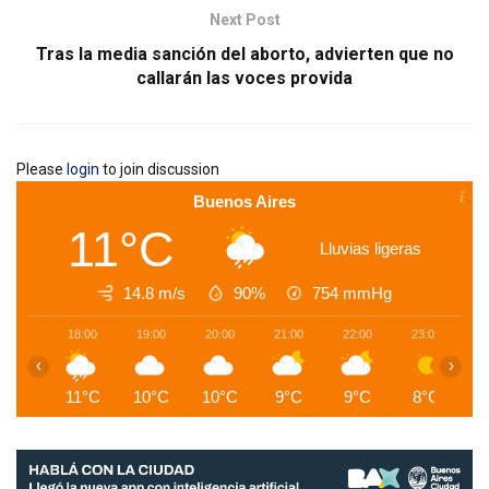
Next Post
Tras la media sanción del aborto, advierten que no
callarán las voces provida
Please
login
to join discussion
Buenos Aires
11°C
Lluvias ligeras
14.8 m/s
90%
754
mmHg
18:00
19:00
20:00
21:00
22:00
23:00
0
‹
›
11°C
10°C
10°C
9°C
9°C
8°C