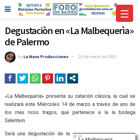
Degustaciòn en «La Malbequerìa»
de Palermo
by
La Nave Producciones
20 de marzo de 2020
«La Malbequerìa» presenta su cataciòn clàsica, la cual se
realizarà este Mièrcoles 14 de marzo a travès de uno de
los mas ricos tragos, que pertenece a la la bodega
Salentein.
Serà una degustación de la
La Malbequeria