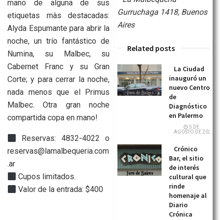
mano de alguna de sus
Gurruchaga 1418, Buenos
etiquetas màs destacadas:
Aires
Alyda Espumante para abrir la
noche, un trío fantástico de
Related posts
Numina, su Malbec, su
Cabernet Franc y su Gran
La Ciudad
inauguró un
Corte; y para cerrar la noche,
nuevo Centro
nada menos que el Primus
de
Malbec. Otra gran noche
Diagnóstico
en Palermo
compartida copa en mano!
5 DE
AGOSTO DE 2026
Reservas: 4832-4022 o
Crónico
reservas@lamalbequeria.com
Bar, el sitio
.ar
de interés
Cupos limitados.
cultural que
rinde
Valor de la entrada: $400
homenaje al
Diario
Crónica