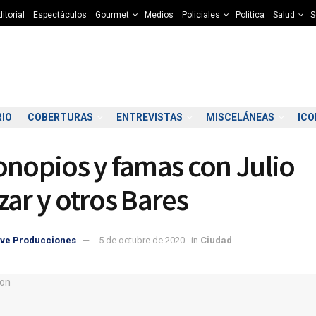
itorial
Espectàculos
Gourmet
Medios
Policiales
Polìtica
Salud
S
RIO
COBERTURAS
ENTREVISTAS
MISCELÁNEAS
IC
onopios y famas con Julio
zar y otros Bares
ve Producciones
5 de octubre de 2020
in
Ciudad
9:00
20:00
21:00
22:00
23:00
00:00
01:00
02
1°C
10°C
10°C
9°C
9°C
9°C
9°C
8