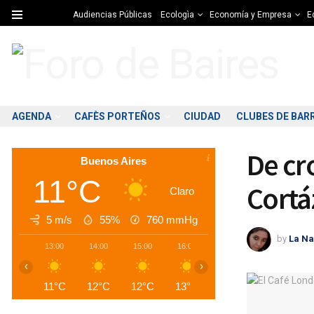
Audiencias Públicas
Ecologìa
Economía y Empresa
Ed
AGENDA
CAFÈS PORTEÑOS
CIUDAD
CLUBES DE BAR
De cr
Buenos Aires
11°C
Cortá
Claro
5 m/s
55%
760
mmHg
by
La Na
13:00
14:00
15:00
16:00
17:00
18:00
1
‹
›
11°C
12°C
12°C
13°C
12°C
12°C
1