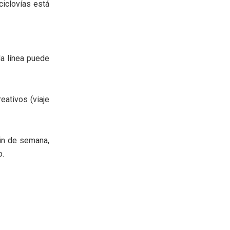
ciclovías está
da línea puede
eativos (viaje
fin de semana,
o.