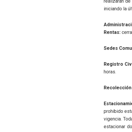
realizarán de
iniciando la ú
Administra
Rentas:
cerra
Sedes Comu
Registro Civi
horas.
Recolección
Estacionami
prohibido est
vigencia. Tod
estacionar do