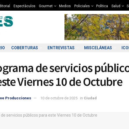
itorial
Espectàculos
Gourmet
Medios
Policiales
Polìtica
Salud
S
RIO
COBERTURAS
ENTREVISTAS
MISCELÁNEAS
IC
grama de servicios públic
este Viernes 10 de Octubre
ve Producciones
10 de octubre de 2025
in
Ciudad
4:00
05:00
06:00
07:00
08:00
09:00
10:00
11
8°C
8°C
8°C
8°C
8°C
8°C
10°C
1