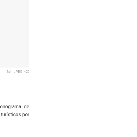
Exif_JPEG_420
ronograma de
turísticos por