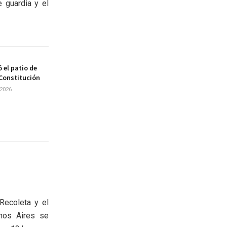
e guardia y el
 el patio de
 Constitución
2026
Recoleta y el
nos Aires se