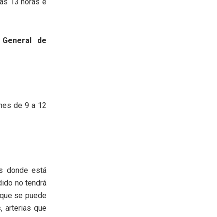
las 13 horas e
 General de
nes de 9 a 12
es donde está
dido no tendrá
orque se puede
, arterias que