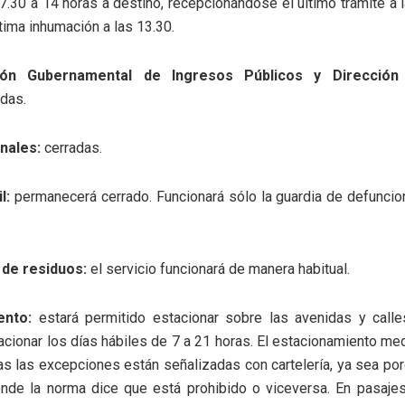
 7.30 a 14 horas a destino, recepcionándose el último trámite a 
ltima inhumación a las 13.30.
ción Gubernamental de Ingresos Públicos y Dirección
das.
nales:
cerradas.
l:
permanecerá cerrado. Funcionará sólo la guardia de defuncio
 de residuos:
el servicio funcionará de manera habitual.
ento:
estará permitido estacionar sobre las avenidas y call
acionar los días hábiles de 7 a 21 horas. El estacionamiento me
as las excepciones están señalizadas con cartelería, ya sea p
nde la norma dice que está prohibido o viceversa. En pasajes