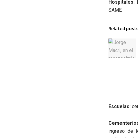
Hospitales:
f
SAME.
Related post
Escuelas:
ce
Cementerio
ingreso de l