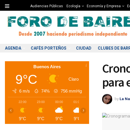
Audiencias Públicas
Ecologìa
Economía y Empresa
Ed
AGENDA
CAFÈS PORTEÑOS
CIUDAD
CLUBES DE BAR
Crono
Buenos Aires
9°C
para 
Claro
6 m/s
74%
756
mmHg
by
La Na
22:00
23:00
00:00
01:00
02:00
03:00
0
‹
›
9°C
9°C
9°C
9°C
9°C
9°C