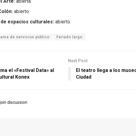
l Arte:
abierta.
Colón:
abierto.
 de espacios culturales:
abierto.
ama de servicios público
Feriado largo
Next Post
ma el «Festival Data» al
El teatro llega a los muse
ultural Konex
Ciudad
join discussion