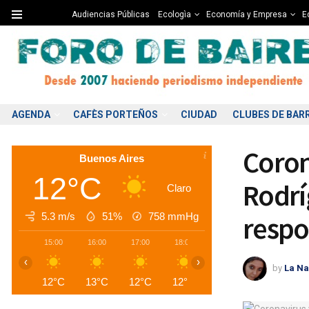
Audiencias Públicas
Ecologìa
Economía y Empresa
Ed
AGENDA
CAFÈS PORTEÑOS
CIUDAD
CLUBES DE BAR
Coron
Buenos Aires
12°C
Rodrí
Claro
5.3 m/s
51%
758
mmHg
respo
15:00
16:00
17:00
18:00
19:00
20:00
2
‹
›
by
La Na
12°C
13°C
12°C
12°C
11°C
10°C
1