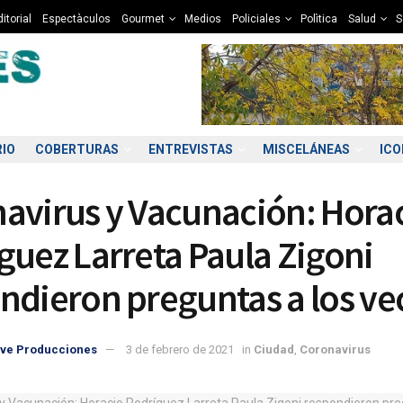
itorial
Espectàculos
Gourmet
Medios
Policiales
Polìtica
Salud
S
RIO
COBERTURAS
ENTREVISTAS
MISCELÁNEAS
IC
avirus y Vacunación: Hora
guez Larreta Paula Zigoni
ndieron preguntas a los ve
1:00
22:00
23:00
00:00
01:00
02:00
03:00
04
ve Producciones
3 de febrero de 2021
in
Ciudad
,
Coronavirus
0°C
9°C
9°C
9°C
9°C
8°C
8°C
8