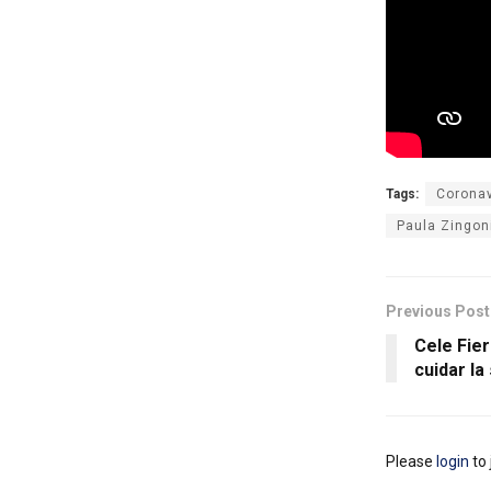
Tags:
Coronav
Paula Zingoni
Previous Post
Cele Fier
cuidar la
Please
login
to 