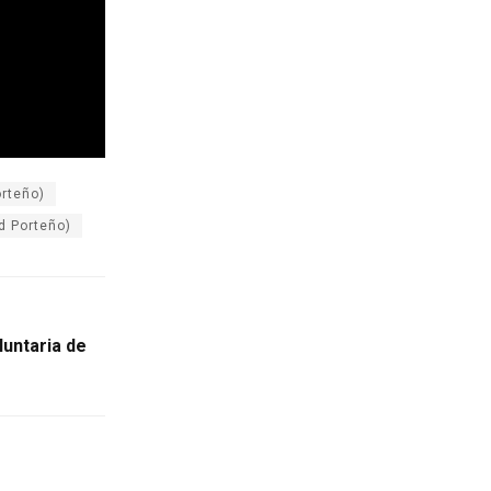
orteño)
d Porteño)
untaria de