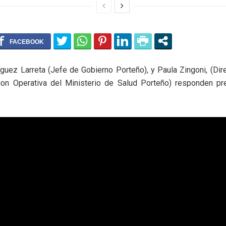
guez Larreta (Jefe de Gobierno Porteño), y Paula Zingoni, (Dir
cion Operativa del Ministerio de Salud Porteño) responden pr