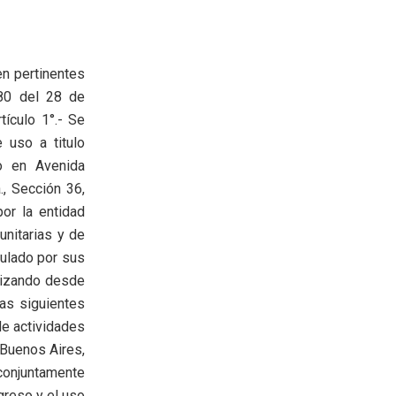
n pertinentes
780 del 28 de
tículo 1°.- Se
 uso a titulo
to en Avenida
., Sección 36,
por la entidad
unitarias y de
gulado por sus
alizando desde
las siguientes
de actividades
 Buenos Aires,
 conjuntamente
greso y el uso