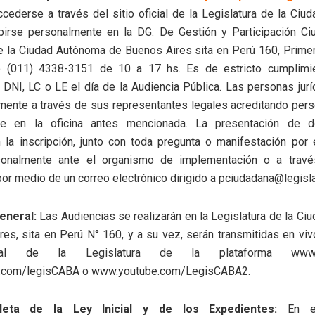
cederse a través del sitio oficial de la Legislatura de la Ciu
ibirse personalmente en la DG. De Gestión y Participación Ci
e la Ciudad Autónoma de Buenos Aires sita en Perú 160, Primer
o (011) 4338-3151 de 10 a 17 hs. Es de estricto cumplimie
 DNI, LC o LE el día de la Audiencia Pública. Las personas jur
mente a través de sus representantes legales acreditando perso
te en la oficina antes mencionada. La presentación de d
 la inscripción, junto con toda pregunta o manifestación por 
sonalmente ante el organismo de implementación o a trav
por medio de un correo electrónico dirigido a pciudadana@legisla
General:
Las Audiencias se realizarán en la Legislatura de la C
es, sita en Perú N° 160, y a su vez, serán transmitidas en viv
cial de la Legislatura de la plataforma www.yo
.com/legisCABA o www.youtube.com/LegisCABA2.
leta de la Ley Inicial y de los Expedientes:
En el