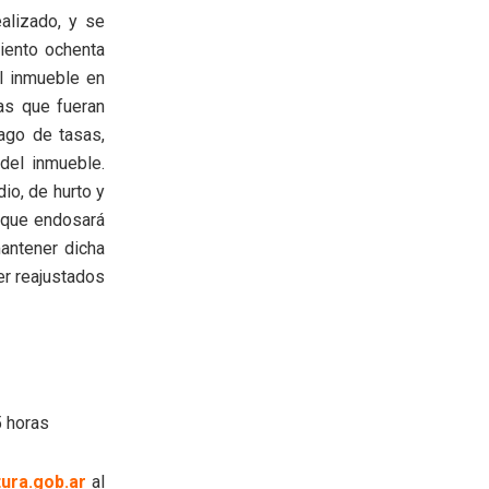
alizado, y se
ciento ochenta
el inmueble en
as que fueran
pago de tasas,
del inmueble.
io, de hurto y
s que endosará
antener dicha
er reajustados
 horas
tura.gob.ar
al