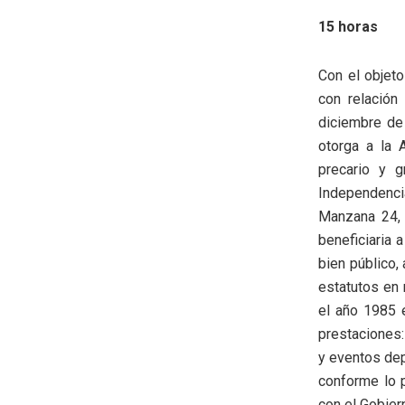
15 horas
Con el objet
con relación
diciembre de 
otorga a la 
precario y g
Independencia
Manzana 24, P
beneficiaria 
bien público,
estatutos en 
el año 1985 e
prestaciones:
y eventos dep
conforme lo p
con el Gobier