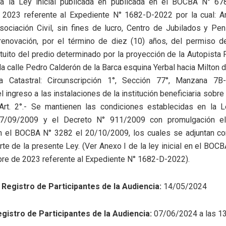
 a la Ley inicial publicada en publicada en el BOCBA N° 6
 2023 referente al Expediente N° 1682-D-2022 por la cual: Art
sociación Civil, sin fines de lucro, Centro de Jubilados y P
renovación, por el término de diez (10) años, del permiso de
atuito del predio determinado por la proyección de la Autopista
la calle Pedro Calderón de la Barca esquina Yerbal hacia Milton 
a Catastral: Circunscripción 1°, Sección 77°, Manzana 7B
 ingreso a las instalaciones de la institución beneficiaria sobre 
 Art. 2°.- Se mantienen las condiciones establecidas en la 
17/09/2009 y el Decreto N° 911/2009 con promulgación e
n el BOCBA N° 3282 el 20/10/2009, los cuales se adjuntan c
te de la presente Ley. (Ver Anexo I de la ley inicial en el BOC
re de 2023 referente al Expediente N° 1682-D-2022).
 Registro de Participantes de la Audiencia:
14/05/2024
egistro de Participantes de la Audiencia:
07/06/2024 a las 13