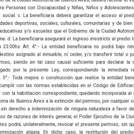
ara Personas con Discapacidad y Niñas, Niños y Adolescente
d social. c. La beneficiaria deberá garantizar el acceso al pred
vidades deportivas, sociales, culturales, comunitarias y de bien 
s educativas y/o escuelas que el Gobierno de la Ciudad Autón
ne. d. La beneficiaria asegurará el ingreso irrestricto al predio 
 23:00hs Art. 4°.- La entidad beneficiaria no podrá bajo ni
destino asignado al inmueble, ni ceder, y/o transferir total o p
miso, siendo en tal caso causal suficiente para declarar la 
gado por la presente Ley, correspondiendo la inmediata re
. 5°.- Toda mejora o construcción que realice la entidad bene
cumplir con las normas establecidas en el Código de Edificaci
 con la habilitación correspondiente, quedando incorporada al
ma de Buenos Aires a la extinción del permiso, por cualquier 
sin derecho a indemnización de ninguna naturaleza a favor del
caso de razones de interés general, el Poder Ejecutivo de la C
es podrá, unilateralmente, revocar el presente permiso, sin q
mnización alguna. En dicho caso, la restitución del predi