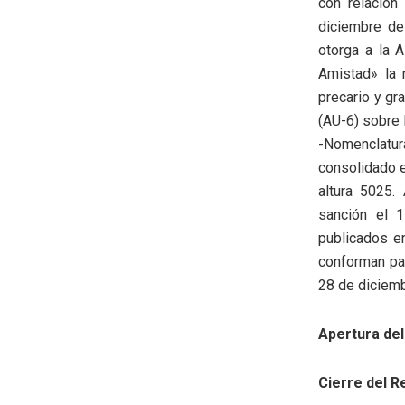
con relación
diciembre de
otorga a la A
Amistad» la 
precario y gr
(AU-6) sobre 
-Nomenclatur
consolidado el
altura 5025.
sanción el 
publicados e
conforman par
28 de diciemb
Apertura del
Cierre del R