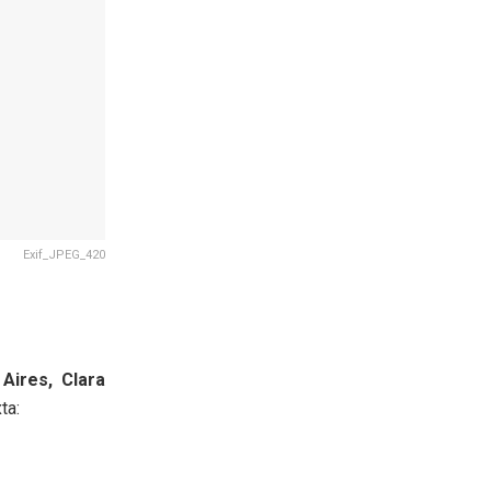
Exif_JPEG_420
Aires, Clara
ta: