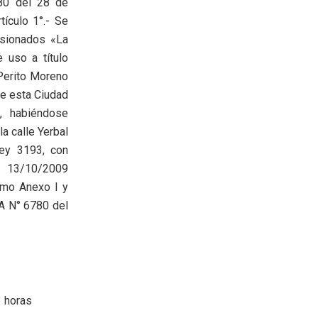
780 del 28 de
ículo 1°.- Se
ensionados «La
 uso a título
 Perito Moreno
de esta Ciudad
-, habiéndose
la calle Yerbal
Ley 3193, con
l 13/10/2009
omo Anexo I y
BA N° 6780 del
 horas