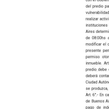
del predio p
vulnerabilida
realizar acti
institucione
Aires determi
de 08:00hs a
modificar el 
presente per
permiso otor
inmueble. Art
predio debe 
deberá contar
Ciudad Autóno
se produzca, 
Art. 6°.- En 
de Buenos Air
pago de inde