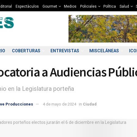
ditorial
Espectàculos
Gourmet
Medios
Policiales
Polìtica
Salud
RIO
COBERTURAS
ENTREVISTAS
MISCELÁNEAS
IC
catoria a Audiencias Públi
nio en la Legislatura porteña
ve Producciones
4 de mayo de 2024
in
Ciudad
1:00
12:00
13:00
14:00
15:00
16:00
17:00
18
3°C
13°C
14°C
13°C
13°C
14°C
13°C
1