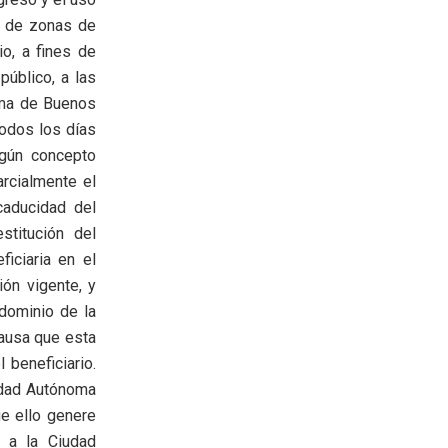
s de zonas de
io, a fines de
público, a las
oma de Buenos
todos los días
ngún concepto
arcialmente el
caducidad del
stitución del
ficiaria en el
ón vigente, y
 dominio de la
causa que esta
 beneficiario.
iudad Autónoma
ue ello genere
o a la Ciudad