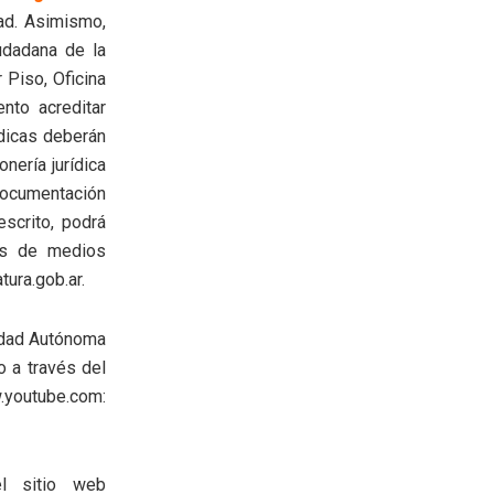
dad. Asimismo,
udadana de la
 Piso, Oficina
nto acreditar
ídicas deberán
nería jurídica
ocumentación
escrito, podrá
és de medios
tura.gob.ar.
iudad Autónoma
o a través del
utube.com:
 sitio web