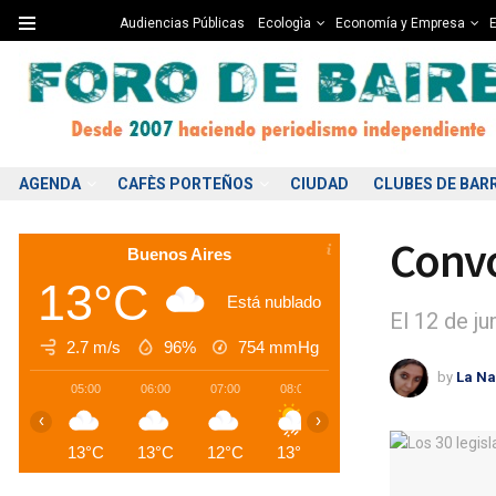
Audiencias Públicas
Ecologìa
Economía y Empresa
E
AGENDA
CAFÈS PORTEÑOS
CIUDAD
CLUBES DE BAR
Convo
Buenos Aires
13°C
Está nublado
El 12 de ju
2.7 m/s
96%
754
mmHg
by
La Na
05:00
06:00
07:00
08:00
09:00
10:00
1
‹
›
13°C
13°C
12°C
13°C
13°C
13°C
1