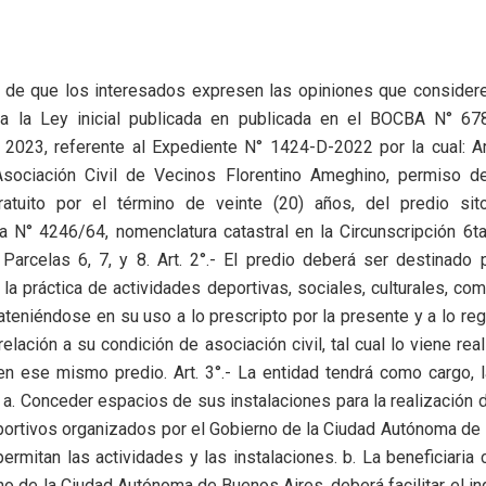
o de que los interesados expresen las opiniones que considere
 a la Ley inicial publicada en publicada en el BOCBA N° 6
2023, referente al Expediente N° 1424-D-2022 por la cual: Ar
Asociación Civil de Vecinos Florentino Ameghino, permiso de
ratuito por el término de veinte (20) años, del predio si
 N° 4246/64, nomenclatura catastral en la Circunscripción 6ta
arcelas 6, 7, y 8. Art. 2°.- El predio deberá ser destinado 
a la práctica de actividades deportivas, sociales, culturales, com
 ateniéndose en su uso a lo prescripto por la presente y a lo re
relación a su condición de asociación civil, tal cual lo viene re
n ese mismo predio. Art. 3°.- La entidad tendrá como cargo, 
 a. Conceder espacios de sus instalaciones para la realización 
ortivos organizados por el Gobierno de la Ciudad Autónoma de
ermitan las actividades y las instalaciones. b. La beneficiaria
no de la Ciudad Autónoma de Buenos Aires, deberá facilitar el in