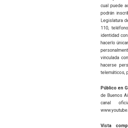
cual puede ac
podrán inscr
Legislatura d
110, teléfon
identidad con
hacerlo única
personalmen
vinculada con
hacerse per
telemáticos, 
Público en 
de Buenos Air
canal ofi
www.youtube
Vista comp