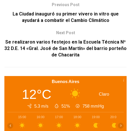
Previous Post
La Ciudad inauguró su primer vivero in vitro que
ayudará a combatir el Cambio Climático
Next Post
Se realizaron varios festejos en la Escuela Técnica Nº
32 D.E. 14 «Gral. José de San Martín» del barrio porteño
de Chacarita
Buenos Aires
12°C
Claro
5.3 m/s
51%
758
mmHg
15:00
16:00
17:00
18:00
19:00
20:00
2
‹
›