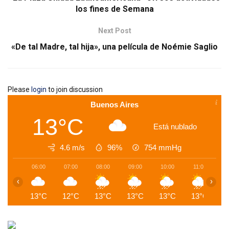
los fines de Semana
Next Post
«De tal Madre, tal hija», una película de Noémie Saglio
Please
login
to join discussion
Buenos Aires
13°C
Está nublado
4.6 m/s
96%
754
mmHg
06:00
07:00
08:00
09:00
10:00
11:00
1
‹
›
13°C
12°C
13°C
13°C
13°C
13°C
1