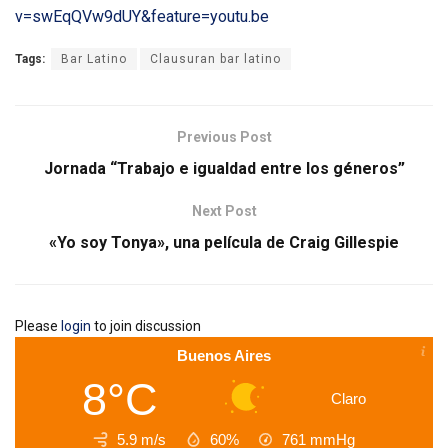
v=swEqQVw9dUY&feature=youtu.be
Tags:
Bar Latino
Clausuran bar latino
Previous Post
Jornada “Trabajo e igualdad entre los géneros”
Next Post
«Yo soy Tonya», una película de Craig Gillespie
Please
login
to join discussion
Buenos Aires
8°C
Claro
5.9 m/s
60%
761
mmHg