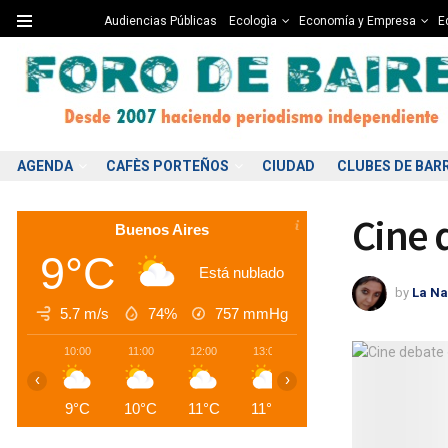
Audiencias Públicas
Ecologìa
Economía y Empresa
Ed
AGENDA
CAFÈS PORTEÑOS
CIUDAD
CLUBES DE BAR
Cine 
Buenos Aires
9°C
Está nublado
by
La Na
5.7 m/s
74%
757
mmHg
10:00
11:00
12:00
13:00
14:00
15:00
1
‹
›
9°C
10°C
11°C
11°C
12°C
12°C
1