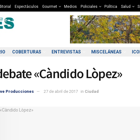
itorial
Espectàculos
Gourmet
Medios
Policiales
Polìtica
Salud
S
RIO
COBERTURAS
ENTREVISTAS
MISCELÁNEAS
IC
debate «Càndido Lòpez»
ve Producciones
27 de abril de 2017
in
Ciudad
6:00
17:00
18:00
19:00
20:00
21:00
22:00
23
2°C
12°C
11°C
10°C
9°C
9°C
8°C
8