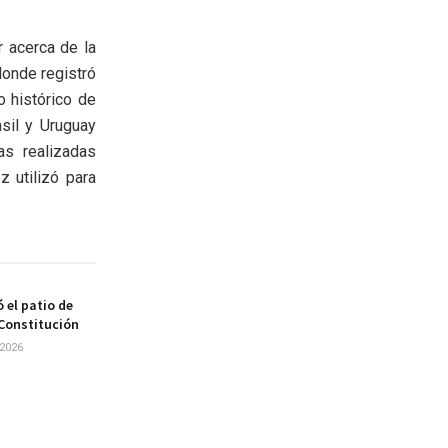
 acerca de la
donde registró
o histórico de
asil y Uruguay
as realizadas
z utilizó para
 el patio de
 Constitución
2026