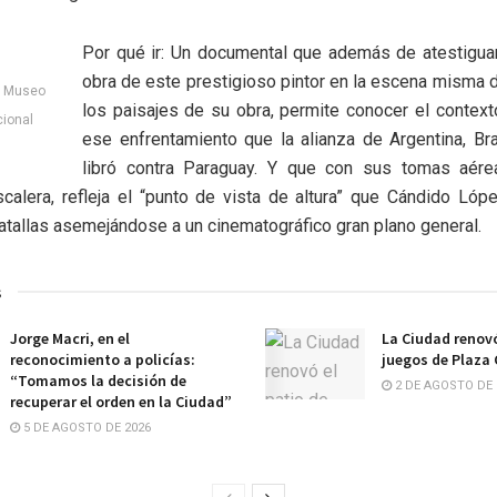
Por qué ir: Un documental que además de atestiguar
obra de este prestigioso pintor en la escena misma 
: Museo
los paisajes de su obra, permite conocer el context
cional
ese enfrentamiento que la alianza de Argentina, Br
libró contra Paraguay. Y que con sus tomas aére
alera, refleja el “punto de vista de altura” que Cándido Lópe
atallas asemejándose a un cinematográfico gran plano general.
s
Jorge Macri, en el
La Ciudad renovó
reconocimiento a policías:
juegos de Plaza
“Tomamos la decisión de
2 DE AGOSTO DE 
recuperar el orden en la Ciudad”
5 DE AGOSTO DE 2026