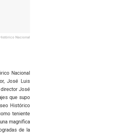
Histórico Nacional
rico Nacional
or, José Luis
 director José
sajes que supo
useo Histórico
 como teniente
 una magnífica
ogradas de la