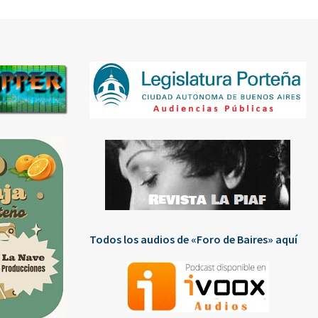
Todos los audios de «Foro de Baires» aquí