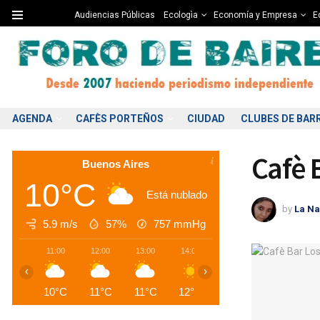
Audiencias Públicas
Ecologìa
Economía y Empresa
Ed
AGENDA
CAFÈS PORTEÑOS
CIUDAD
CLUBES DE BAR
Cafè 
Buenos Aires
10°C
Está nublado
by
La Na
5.9 m/s
57%
757
mmHg
11:00
12:00
13:00
14:00
15:00
16:00
1
‹
›
10°C
11°C
11°C
12°C
12°C
12°C
1