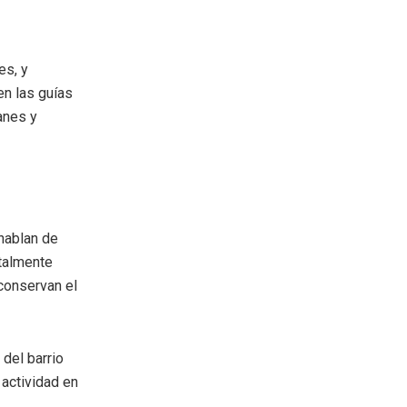
es, y
en las guías
anes y
hablan de
otalmente
 conservan el
 del barrio
 actividad en