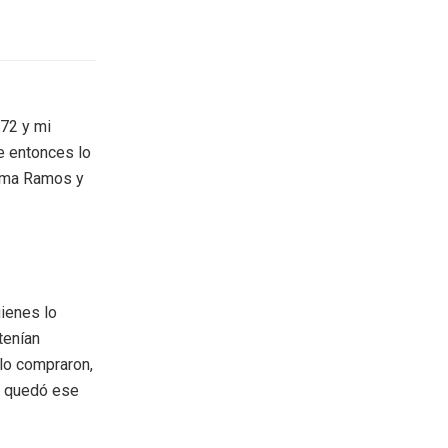
`72 y mi
e entonces lo
lma Ramos y
uienes lo
tenían
lo compraron,
le quedó ese