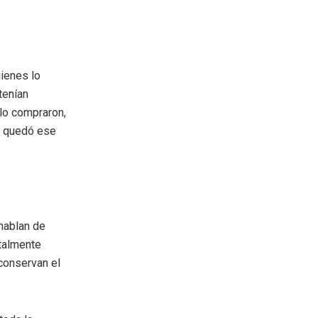
uienes lo
tenían
lo compraron,
le quedó ese
hablan de
otalmente
 conservan el