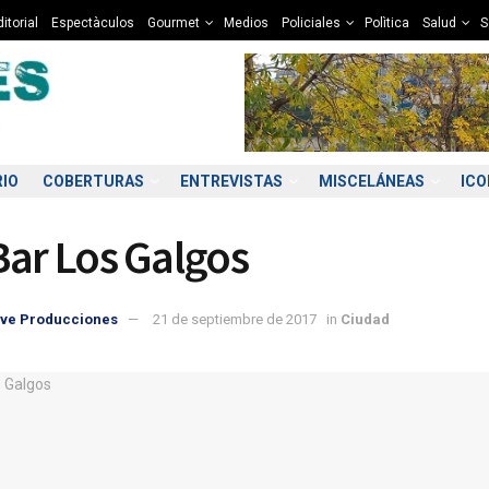
itorial
Espectàculos
Gourmet
Medios
Policiales
Polìtica
Salud
S
RIO
COBERTURAS
ENTREVISTAS
MISCELÁNEAS
IC
Bar Los Galgos
ve Producciones
21 de septiembre de 2017
in
Ciudad
7:00
18:00
19:00
20:00
21:00
22:00
23:00
00
2°C
11°C
10°C
9°C
9°C
8°C
8°C
7