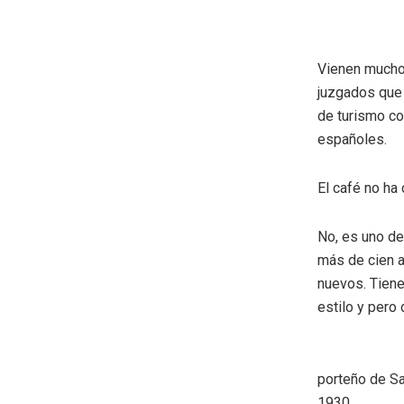
Vienen muchos
juzgados que 
de turismo c
españoles.
El café no h
No, es uno de
más de cien a
nuevos. Tienen
estilo y pero 
porteño de Sa
1930.