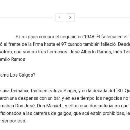
Sí, mi papá compró el negocio en 1948. Èl falleció en el 
 al frente de la firma hasta el 97 cuando también falleció. Desd
otros, que somos tres hermanos: José Alberto Ramos, Inés Te
Camilo Ramos
llama Los Galgos?
a una farmacia. También estuvo Singer, y en la década del `30. Q
eron una despensa con un bar, y en ese tiempo los negocios no 
amaban Don José, Don Manuel… y ellos eran dos asturianos que 
ficionados a las carreras de galgos, que acá están prohibidas, 
 ser por eso.