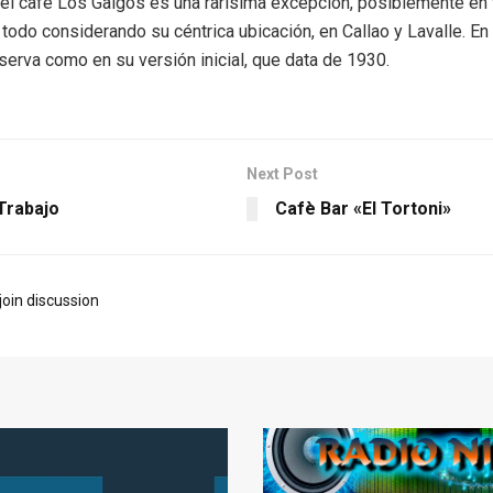
 el café Los Galgos es una rarísima excepción, posiblemente en 
 todo considerando su céntrica ubicación, en Callao y Lavalle. En
serva como en su versión inicial, que data de 1930.
Next Post
Trabajo
Cafè Bar «El Tortoni»
join discussion