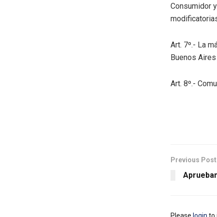
Consumidor y 
modificatoria
Art. 7º.- La 
Buenos Aires 
Art. 8º.- Comu
Previous Post
Aprueban
Please
login
to 