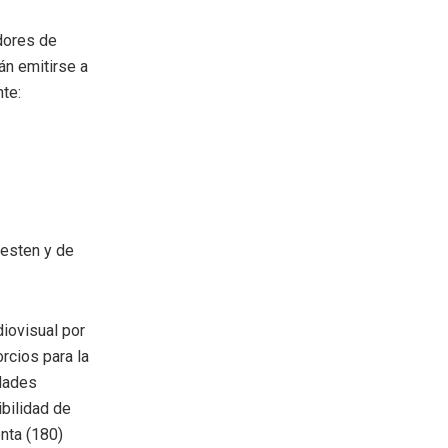
dores de
án emitirse a
nte:
resten y de
iovisual por
rcios para la
idades
ibilidad de
enta (180)