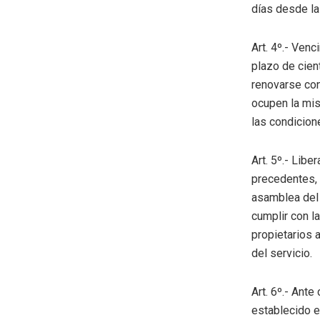
días desde la
Art. 4º.- Ven
plazo de cien
renovarse con
ocupen la mis
las condicion
Art. 5º.- Lib
precedentes, 
asamblea del 
cumplir con l
propietarios 
del servicio.
Art. 6º.- Ante
establecido e