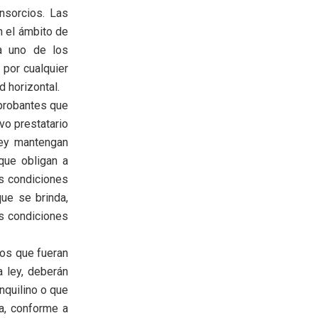
nsorcios. Las
n el ámbito de
da uno de los
 por cualquier
d horizontal.
mprobantes que
vo prestatario
ley mantengan
que obligan a
as condiciones
que se brinda,
as condiciones
dos que fueran
 ley, deberán
nquilino o que
da, conforme a