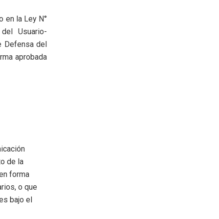
o en la Ley N°
del Usuario-
de Defensa del
norma aprobada
nicación
o de la
 en forma
arios, o que
es bajo el