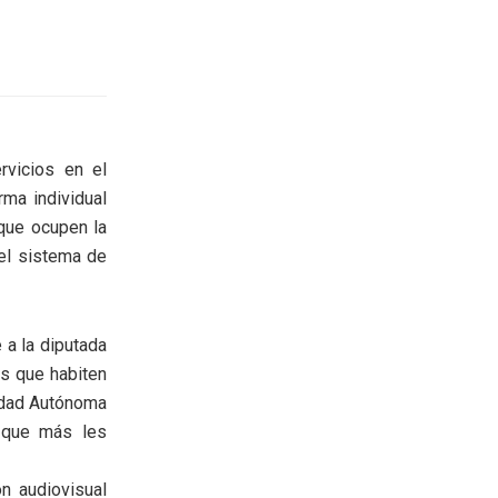
rvicios en el
rma individual
 que ocupen la
 el sistema de
 a la diputada
os que habiten
iudad Autónoma
l que más les
n audiovisual