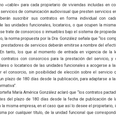
o «cable» para cada propietario de viviendas incluidas en co
ervicios de comunicación audiovisual que presten servicios e
berán suscribir sus contratos en forma individual con ca
de las unidades funcionales, locatarios, o que ocupen la misma
o se trate de consorcios o inmuebles bajo el sistema de propieda
o, la norma propuesta por la Dra. González señala que “los co
 prestadores de servicios deberán emitirse a nombre del efecti
. En tanto, los que al momento de entrada en vigencia de la 
 contratos con consorcios para la prestación del servicio, y 
ulares o locatarios de las unidades funcionales a acogerse a l
 el consorcio, sin posibilidad de elección sobre el servicio 
un plazo de 180 días desde la publicación, para adaptarse a l
ormativa”.
orteña María América González aclaró que “los contratos pacta
tes del plazo de 180 días desde la fecha de publicación de la
 la misma empresa, en el caso que así lo desee el propietario, i
ma por cualquier título, de la unidad funcional que correspon