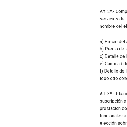
Art. 2º.- Co
servicios de 
nombre del ef
a) Precio del 
b) Precio de l
c) Detalle de
e) Cantidad d
f) Detalle de
todo otro con
Art. 3º.- Pla
suscripción a
prestación del
funcionales a
elección sobr