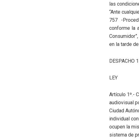
las condicion
“Ante cualqui
757 -Proced
conforme la a
Consumidor”, 
en la tarde d
DESPACHO 1
LEY
Artículo 1º.-
audiovisual p
Ciudad Autóno
individual co
ocupen la mis
sistema de pr