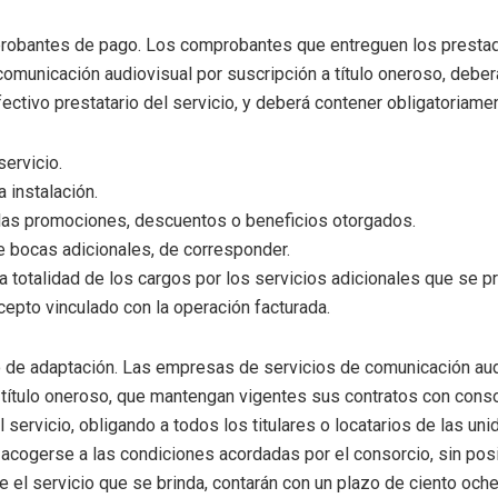
mprobantes de pago. Los comprobantes que entreguen los presta
comunicación audiovisual por suscripción a título oneroso, deber
ectivo prestatario del servicio, y deberá contener obligatoriame
servicio.
a instalación.
 las promociones, descuentos o beneficios otorgados.
e bocas adicionales, de corresponder.
 la totalidad de los cargos por los servicios adicionales que se p
cepto vinculado con la operación facturada.
zo de adaptación. Las empresas de servicios de comunicación aud
 título oneroso, que mantengan vigentes sus contratos con conso
 servicio, obligando a todos los titulares o locatarios de las un
 acogerse a las condiciones acordadas por el consorcio, sin pos
e el servicio que se brinda, contarán con un plazo de ciento och