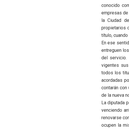
conocido com
empresas de s
la Ciudad de
propietarios 
título, cuand
En ese sentid
entreguen los
del servicio
vigentes sus
todos los tit
acordadas por
contarán con 
de la nueva n
La diputada p
venciendo an
renovarse con
ocupen la mis