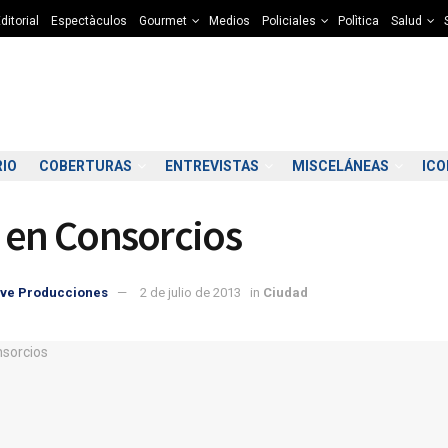
ditorial
Espectàculos
Gourmet
Medios
Policiales
Polìtica
Salud
RIO
COBERTURAS
ENTREVISTAS
MISCELÁNEAS
IC
 en Consorcios
ve Producciones
2 de julio de 2013
in
Ciudad
2:00
03:00
04:00
05:00
06:00
07:00
08:00
09
7°C
7°C
7°C
6°C
6°C
5°C
5°C
6