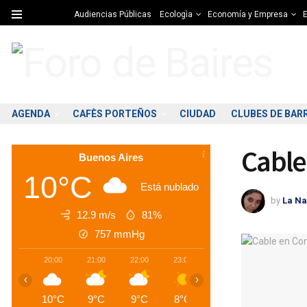
Audiencias Públicas
Ecologìa
Economía y Empresa
E
AGENDA
CAFÈS PORTEÑOS
CIUDAD
CLUBES DE BAR
Cable
Buenos Aires
10°C
Está nublado
by
La Na
12.9 m/s
81%
757
mmHg
20:00
21:00
22:00
23:00
00:00
01:00
0
‹
›
10°C
9°C
9°C
8°C
8°C
8°C