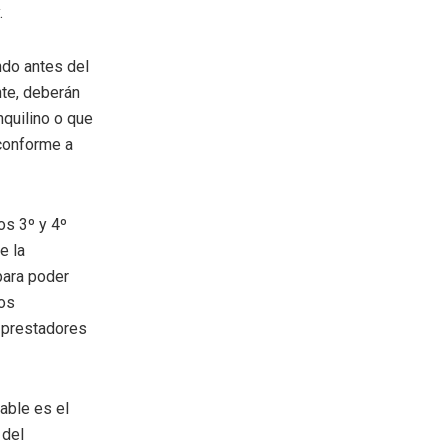
.
ndo antes del
nte, deberán
nquilino o que
 conforme a
os 3º y 4º
e la
para poder
los
s prestadores
cable es el
 del