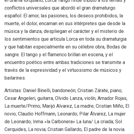
el drama lorquiano, Lorca Tango rinde tributo a los temas y
conflictos universales que abordó el gran dramaturgo
español. El amor, las pasiones, los deseos prohibidos, la
muerte, el dolor, encarnan en sus intérpretes que desde la
música y la danza, despliegan el carácter y el misterio de
los sentimientos que articula Lorca en toda su dramaturgia
y que habitan especialmente en su célebre obra, Bodas de
sangre. El tango y el flamenco brillan en escena, y el
encuentro poético entre ambas tradiciones se transmite a
través de la expresividad y el virtuosismo de músicos y
bailarines.
Artistas: Daniel Binelli, bandoneón; Cristian Zárate, piano;
Cesar Angeleri, guitarra; Olvido Lanza, violín; Amador Rojas,
La muerte/Primo; Marijó Alvarez, La madre; Cristian Miño, El
novio; Claudio Hoffmann, Leonardo; Pilar Álvarez, La mujer
de Leonardo; Inma «la Carbonera» La luna/ La criada; Sol
Cerquides, La novia; Cristian Gallardo, El padre de la novia.