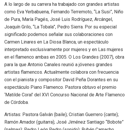
A lo largo de su carrera ha trabajado con grandes artistas
como Eva Yerbabuena, Fernando Terremoto, “La Susi”, Niño
de Pura, María Pagés, José Luis Rodríguez, Arcángel,
Joaquín Grilo, “La Tobala”, Pedro Sierra. Por su especial
significado podemos señalar sus colaboraciones con
Carmen Linares en La Diosa Blanca, un espectáculo
interpretado exclusivamente por mujeres y en Las mujeres
en el flamenco ambas en 2005. O Los Grandes (2007), obra
para la que Antonio Canales reunió a jóvenes grandes
artistas flamencos. Actualmente colabora con frecuencia
con el pianista y compositor David Peña Dorantes en su
espectáculo Piano Flamenco. Pastora obtuvo el premio
‘Matilde Coral’ del XVI Concurso Nacional de Arte Flamenco
de Córdoba.
Artistas: Pastora Galván (baile); Cristian Guerrero (cante);
Ramón Amador (guitarra); José Jiménez Santiago “Bobote”
(palmas); Pedro León Pedro (sonido); Rubén Camacho