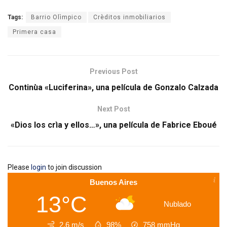
Tags:
Barrio Olìmpico
Crèditos inmobiliarios
Primera casa
Previous Post
Continùa «Luciferina», una película de Gonzalo Calzada
Next Post
«Dios los crìa y ellos…», una película de Fabrice Eboué
Please
login
to join discussion
Buenos Aires
13°C
Nublado
2.6 m/s
98%
758
mmHg