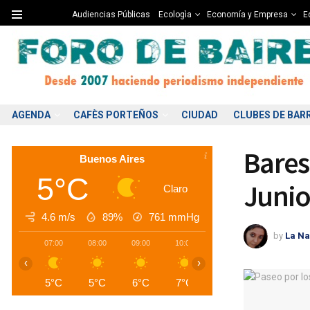
Audiencias Públicas
Ecologìa
Economía y Empresa
Ed
AGENDA
CAFÈS PORTEÑOS
CIUDAD
CLUBES DE BAR
Bares
Buenos Aires
5°C
Juni
Claro
4.6 m/s
89%
761
mmHg
by
La Na
07:00
08:00
09:00
10:00
11:00
12:00
1
‹
›
5°C
5°C
6°C
7°C
9°C
10°C
1