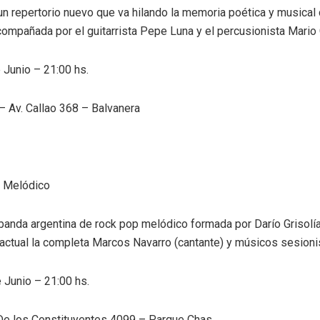
un repertorio nuevo que va hilando la memoria poética y musical
compañada por el guitarrista Pepe Luna y el percusionista Mario
Junio – 21:00 hs.
 Av. Callao 368 – Balvanera
 Melódico
anda argentina de rock pop melódico formada por Darío Grisolía (
actual la completa Marcos Navarro (cantante) y músicos sesioni
 Junio – 21:00 hs.
 De los Constituyentes 4099 – Parque Chas