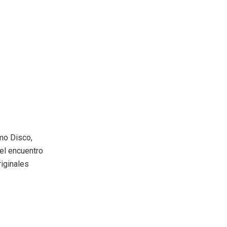
mo Disco,
 el encuentro
riginales