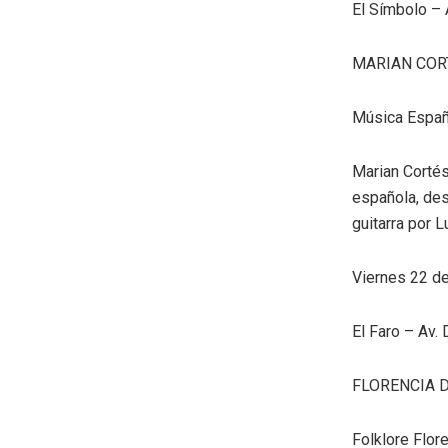
El Símbolo – 
MARIAN COR
Música Españ
Marian Cortés
española, de
guitarra por L
Viernes 22 de
El Faro – Av.
FLORENCIA 
Folklore Flor