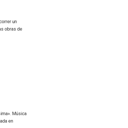
correr un
las obras de
ísima». Música
ñada en