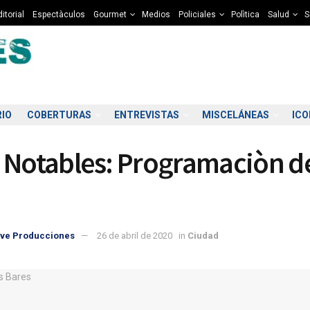
itorial
Espectàculos
Gourmet
Medios
Policiales
Polìtica
Salud
S
RIO
COBERTURAS
ENTREVISTAS
MISCELÁNEAS
IC
 Notables: Programaciòn d
o
ve Producciones
26 de abril de 2020
in
Ciudad
3:00
14:00
15:00
16:00
17:00
18:00
19:00
20
1°C
12°C
12°C
12°C
12°C
12°C
11°C
1