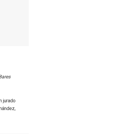
 Bares
n jurado
rnández,