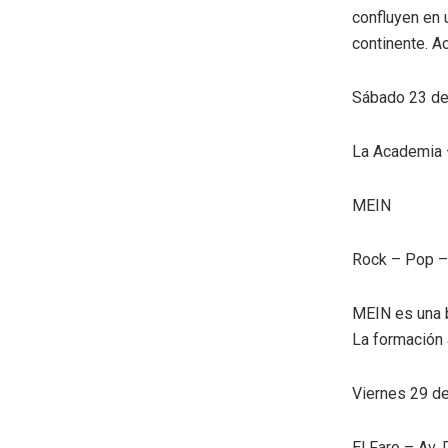
confluyen en 
continente. A
Sábado 23 de 
La Academia –
MEIN
Rock – Pop –
MEIN es una b
La formación 
Viernes 29 de
El Faro – Av.