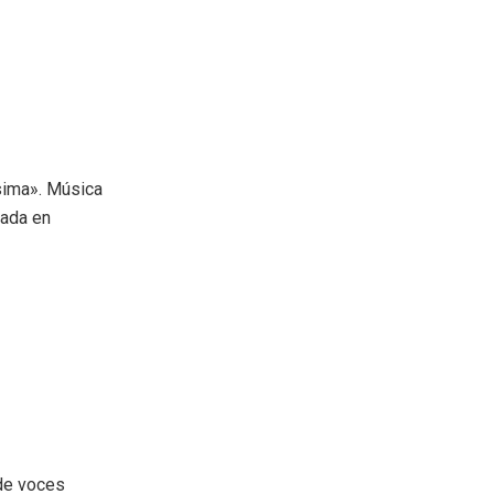
ísima». Música
ñada en
 de voces