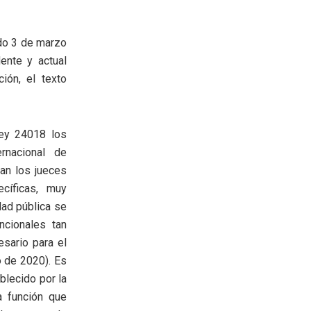
ado 3 de marzo
dente y actual
ión, el texto
 ley 24018 los
rnacional de
an los jueces
cíficas, muy
dad pública se
ncionales tan
esario para el
o de 2020). Es
blecido por la
a función que