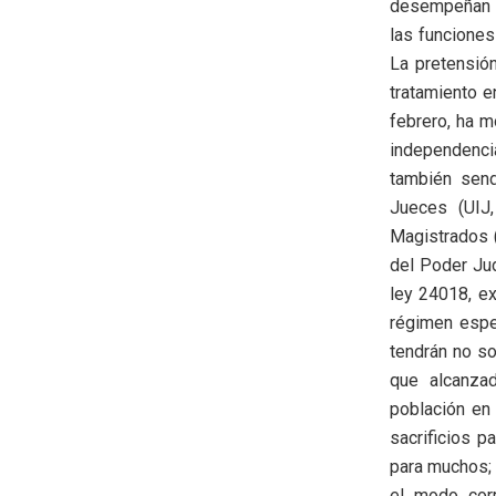
desempeñan lo
las funciones
La pretensió
tratamiento e
febrero, ha m
independencia
también send
Jueces (UIJ,
Magistrados 
del Poder Jud
ley 24018, e
régimen espe
tendrán no so
que alcanza
población en
sacrificios p
para muchos; 
el modo corr