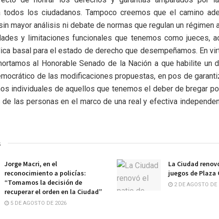
a todos los ciudadanos. Tampoco creemos que el camino ad
sin mayor análisis ni debate de normas que regulan un régimen 
idades y limitaciones funcionales que tenemos como jueces, a
lica basal para el estado de derecho que desempeñamos. En vir
hortamos al Honorable Senado de la Nación a que habilite un d
mocrático de las modificaciones propuestas, en pos de garanti
os individuales de aquellos que tenemos el deber de bregar po
s de las personas en el marco de una real y efectiva independe
s
Jorge Macri, en el
La Ciudad renovó
reconocimiento a policías:
juegos de Plaza
“Tomamos la decisión de
2 DE AGOSTO DE 
recuperar el orden en la Ciudad”
5 DE AGOSTO DE 2026