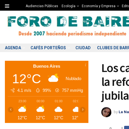
Audiencias Públicas
Ecologìa
Economía y Empresa
Edito
AGENDA
CAFÈS PORTEÑOS
CIUDAD
CLUBES DE BAR
Los c
Buenos Aires
12°C
la re
Nublado
4.1 m/s
99%
757
mmHg
jubil
23:00
00:00
01:00
02:00
03:00
04:00
0
‹
›
by
La Na
12°C
12°C
12°C
12°C
12°C
12°C
1
0