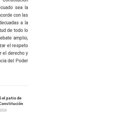
ecuado sea la
acorde con las
decuadas a la
tud de todo lo
ebate amplio,
zar el respeto
r el derecho y
ncia del Poder
 el patio de
 Constitución
2026