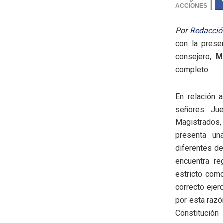
Por
Redacción
con la prese
consejero,
M
completo:
En relación a
señores Jue
Magistrados,
presenta una
diferentes de
encuentra re
estricto como
correcto ejer
por esta razó
Constitución