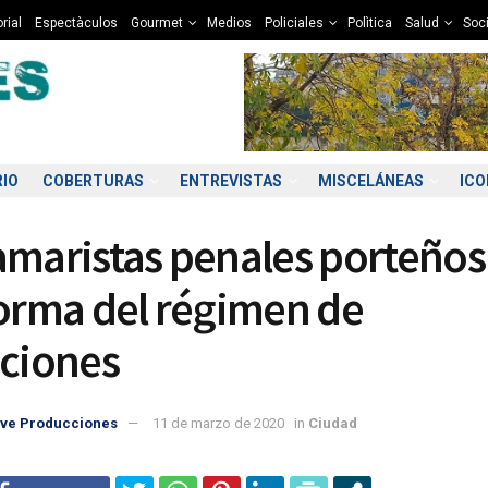
rial
Espectàculos
Gourmet
Medios
Policiales
Polìtica
Salud
Soc
RIO
COBERTURAS
ENTREVISTAS
MISCELÁNEAS
IC
amaristas penales porteños
forma del régimen de
aciones
5:00
06:00
07:00
08:00
09:00
10:00
11:00
12
ve Producciones
11 de marzo de 2020
in
Ciudad
2°C
12°C
12°C
12°C
12°C
13°C
13°C
1