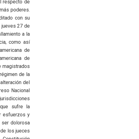
al respecto de
demás poderes.
ditado con su
a jueves 27 de
llamiento a la
icia, como así
americana de
oamericana de
e magistrados
 régimen de la
lteración del
reso Nacional
jurisdicciones
que sufre la
r esfuerzos y
e ser dolorosa
 de los jueces
 Constitución