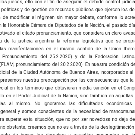
s jueces, ello con el fin de asegurar el debido control judici
 políticas y de gestión de recursos públicos que ejercen los 
n de modificar el régimen sin mayor debate, conforme lo acre
n la Honorable Cámara de Diputados de la Nación, el pasado dí
otivado el citado pronunciamiento, que considera un claro avasa
 de la justicia argentina la reforma legislativa que se prop
as manifestaciones en el mismo sentido de la Unión Ibero
 Pronunciamiento del 25.2.2020) y de la Federación Latin
(FLAM, pronunciamiento del 20.2.2020). En nuestra condición d
icial de la Ciudad Autónoma de Buenos Aires, incorporados al
xpresamos nuestra preocupación por las consecuencias que la a
cial en los términos que obtuvieran media sanción en el Cong
lo en el Poder Judicial de la Nación, sino también en aquellas 
das al mismo. No ignoramos las dificultades económicas 
 general y somos conscientes de la necesidad de mancomuna
ara superar esta situación, que no por ser novedosa no deja d
no obstante, creemos que no es a través de la deslegitimación
ecto de honrar los derechos y garantías amparados por la