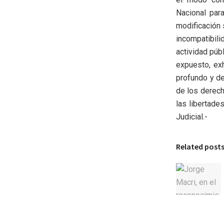
Nacional par
modificación 
incompatibil
actividad púb
expuesto, ex
profundo y de
de los derech
las libertade
Judicial.-
Related post