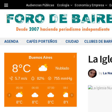
Audiencias Públicas
Ecologìa
Economía y Empresa
Ed
AGENDA
CAFÈS PORTEÑOS
CIUDAD
CLUBES DE BAR
La Ig
Buenos Aires
8°C
Nublado
by
La Na
5.7 m/s
82%
755
mmHg
05:00
06:00
07:00
08:00
09:00
10:00
1
‹
›
8°C
8°C
8°C
8°C
8°C
9°C
1