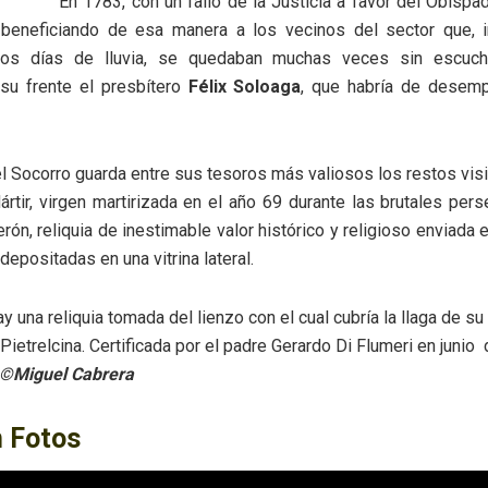
En 1783, con un fallo de la Justicia a favor del Obispad
 beneficiando de esa manera a los vecinos del sector que,
 los días de lluvia, se quedaban muchas veces sin escuch
su frente el presbítero
Félix Soloaga
, que habría de desem
el Socorro guarda entre sus tesoros más valiosos los restos vis
rtir, virgen martirizada en el año 69 durante las brutales per
ón, reliquia de inestimable valor histórico y religioso enviada
epositadas en una vitrina lateral.
y una reliquia tomada del lienzo con el cual cubría la llaga de su
Pietrelcina. Certificada por el padre Gerardo Di Flumeri en junio
©Miguel Cabrera
n Fotos