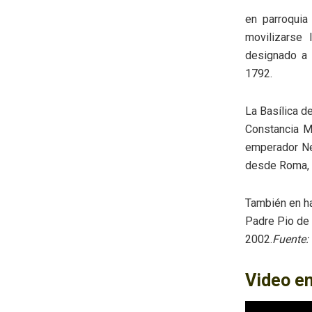
en parroquia
movilizarse
designado a 
1792.
La Basílica d
Constancia Má
emperador Ner
desde Roma, d
También en ha
Padre Pio de 
2002.
Fuente:
Video e