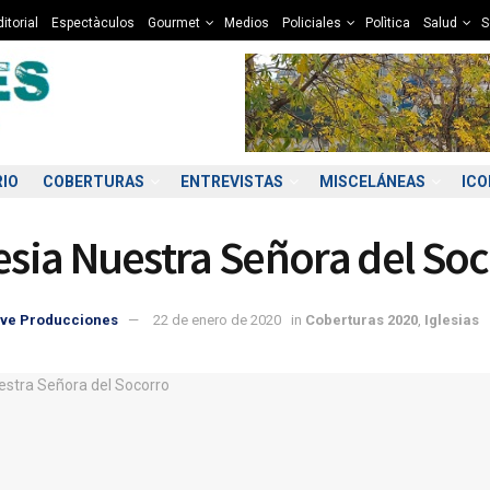
itorial
Espectàculos
Gourmet
Medios
Policiales
Polìtica
Salud
S
RIO
COBERTURAS
ENTREVISTAS
MISCELÁNEAS
IC
lesia Nuestra Señora del So
ve Producciones
22 de enero de 2020
in
Coberturas 2020
,
Iglesias
1:00
12:00
13:00
14:00
15:00
16:00
17:00
18
0°C
11°C
11°C
12°C
12°C
12°C
12°C
1