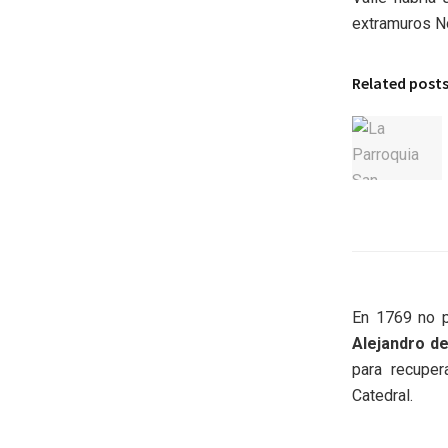
extramuros No
Related post
En 1769 no p
Alejandro de
para recuper
Catedral.