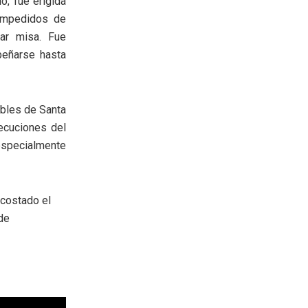
o, fue erigida
 impedidos de
ar misa. Fue
peñarse hasta
ibles de Santa
secuciones del
 especialmente
 costado el
 de