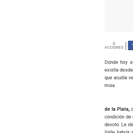
0
Donde hoy se
existía desde
que acudía ve
misa.
de la Plata,
d
condición de 
devoto. La id
Valle habría 