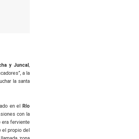
cha y Juncal
,
cadores”, a la
uchar la santa
cado en el
Río
nsiones con la
 era ferviente
 el propio del
a llamada zona