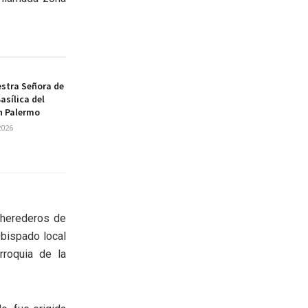
estra Señora de
asílica del
n Palermo
2026
 herederos de
Obispado local
rroquia de la