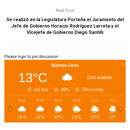
Next Post
Se realizó en la Legislatura Porteña el Juramento del
Jefe de Gobierno Horacio Rodríguez Larreta y el
Vicejefe de Gobierno Diego Santilli
Please
login
to join discussion
Buenos Aires
13°C
Está nublado
4.6 m/s
96%
754
mmHg
06:00
07:00
08:00
09:00
10:00
11:00
1
‹
›
13°C
12°C
13°C
13°C
13°C
13°C
1